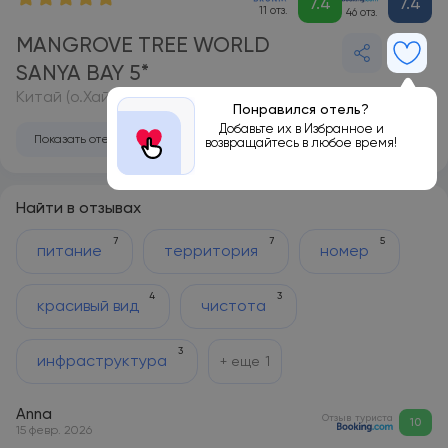
7.4
7.4
11 отз.
46 отз.
MANGROVE TREE WORLD
SANYA BAY 5*
Китай (о.Хайнань), Хайнань
Понравился отель?
Добавьте их в Избранное и
Показать отель на карте
возвращайтесь в любое время!
Найти в отзывах
7
7
5
питание
территория
номер
4
3
красивый вид
чистота
3
инфраструктура
+ еще
1
Anna
Отзыв туриста
10
15 февр. 2026