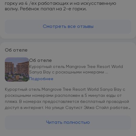
горку из 4 /ех работающих и на искусственную
волну. Ребёнок попал на 2-е горки.
Смотреть все отзывы
Об отеле
Об отеле
Курортный отель Mangrove Tree Resort World
Sanya Bay с роскошными номерами ...
Подробнее
Курортный отель Mangrove Tree Resort World Sanya Bay с
роскошными номерами расположен в 5 минутах езды от
пляжа. В номерах предоставляется бесплатный проводной
доступ в интернет. На улице Саутист Эйжа Стайл работает
более 20 различных ресторанов, фирменный спа-центр,
художественные выставки, бары и магазины. От курортного
Читать полностью
отеля Mangrove Tree до пляжа и железнодорожного вокзала
Саньи 5 минут езды, а до международного аэропорта