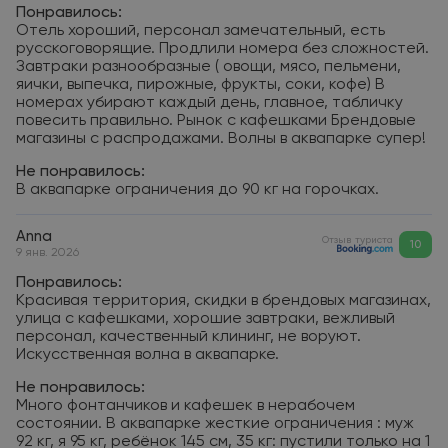
Понравилось:
Отель хороший, персонал замечательный, есть
русскоговорящие. Продлили номера без сложностей.
Завтраки разнообразные ( овощи, мясо, пельмени,
яички, выпечка, пирожные, фрукты, соки, кофе) В
номерах убирают каждый день, главное, табличку
повесить правильно. Рынок с кафешками Брендовые
магазины с распродажами. Волны в аквапарке супер!
Не понравилось:
В аквапарке ограничения до 90 кг на горочках.
Anna
Отзыв туриста
10
9 янв. 2026
Понравилось:
Красивая территория, скидки в брендовых магазинах,
улица с кафешками, хорошие завтраки, вежливый
персонал, качественный клининг, не воруют.
Искусственная волна в аквапарке.
Не понравилось:
Много фонтанчиков и кафешек в нерабочем
состоянии. В аквапарке жесткие ограничения : муж
92 кг, я 95 кг, ребёнок 145 см, 35 кг: пустили только на 1