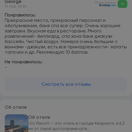
George
Отзыв туриста
10
10 мар. 2026
Понравилось:
Прекрасное место, прекрасный персонал и
обслуживание, баня спа все супер. Очень хорошие
завтраки. Вкусная еда в ресторане. Много
развлечений- биллиард, спа зона баня джакузи
бассейн. Чистый воздух. Номера очень большие с
ваннами -джакузи, есть все принадлежности- халаты
тапочки и др. Рекомендую 10 баллов.
Не понравилось:
-
Смотреть все отзывы
Об отеле
Об отеле
Litz Resort — это отель в городе Квариати, в 6,3
км от такой достопримечате...