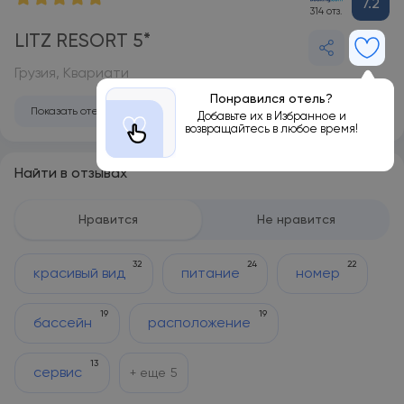
7.2
314 отз.
LITZ RESORT 5*
Грузия, Квариати
Понравился отель?
Показать отель на карте
Добавьте их в Избранное и
возвращайтесь в любое время!
Найти в отзывах
Нравится
Не нравится
32
24
22
красивый вид
питание
номер
19
19
бассейн
расположение
13
сервис
+ еще
5