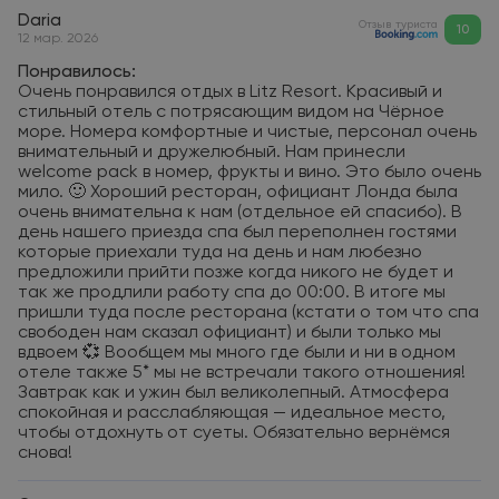
Daria
Отзыв туриста
10
12 мар. 2026
Понравилось:
Очень понравился отдых в Litz Resort. Красивый и
стильный отель с потрясающим видом на Чёрное
море. Номера комфортные и чистые, персонал очень
внимательный и дружелюбный. Нам принесли
welcome pack в номер, фрукты и вино. Это было очень
мило. 🙂 Хороший ресторан, официант Лонда была
очень внимательна к нам (отдельное ей спасибо). В
день нашего приезда спа был переполнен гостями
которые приехали туда на день и нам любезно
предложили прийти позже когда никого не будет и
так же продлили работу спа до 00:00. В итоге мы
пришли туда после ресторана (кстати о том что спа
свободен нам сказал официант) и были только мы
вдвоем 💞 Вообщем мы много где были и ни в одном
отеле также 5* мы не встречали такого отношения!
Завтрак как и ужин был великолепный. Атмосфера
спокойная и расслабляющая — идеальное место,
чтобы отдохнуть от суеты. Обязательно вернёмся
снова!