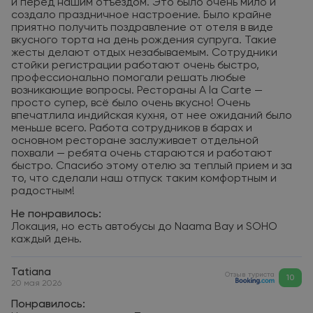
и перед нашим отъездом. Это было очень мило и
создало праздничное настроение. Было крайне
приятно получить поздравление от отеля в виде
вкусного торта на день рождения супруга. Такие
жесты делают отдых незабываемым. Сотрудники
стойки регистрации работают очень быстро,
профессионально помогали решать любые
возникающие вопросы. Рестораны A la Carte —
просто супер, всё было очень вкусно! Очень
впечатлила индийская кухня, от нее ожиданий было
меньше всего. Работа сотрудников в барах и
основном ресторане заслуживает отдельной
похвали — ребята очень стараются и работают
быстро. Спасибо этому отелю за теплый прием и за
то, что сделали наш отпуск таким комфортным и
радостным!
Не понравилось:
Локация, но есть автобусы до Naama Bay и SOHO
каждый день.
Tatiana
Отзыв туриста
10
20 мая 2026
Понравилось: