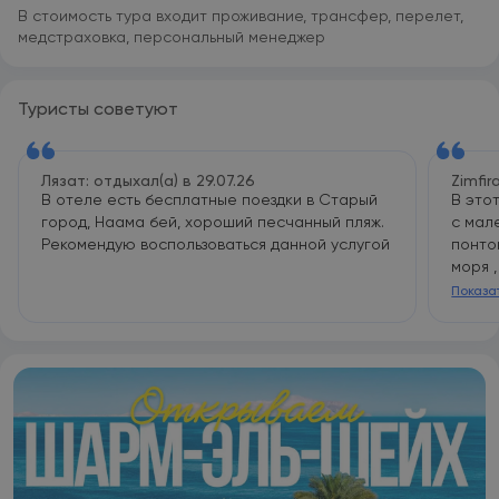
В стоимость тура входит проживание, трансфер, перелет,
медстраховка, персональный менеджер
Туристы советуют
Лязат: отдыхал(а) в 29.07.26
Zimfir
В отеле есть бесплатные поездки в Старый
В это
город, Наама бей, хороший песчанный пляж.
с мал
Рекомендую воспользоваться данной услугой
понто
моря 
и эта
Показа
и поч
песочн
сама 