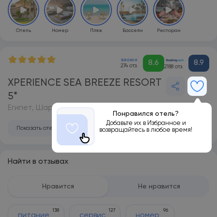
Отель
Номер
Пляж
Бассейн
Ресторан
8.6
8.9
274 отз.
2188 отз.
XPERIENCE SEA BREEZE RESORT
5*
Египет, Шарм-эль-Шейх
Понравился отель?
Добавьте их в Избранное и
Показать отель на карте
возвращайтесь в любое время!
Найти в отзывах
Нравится
Не нравится
138
127
96
питание
сервис
номер