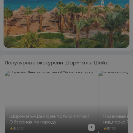
Популярные экскурсии Шарм-эль-Шейх
Шарм-эль-Шейх: не только пляжи!
Наземные и 
Обзорная по городу
нацпарка Р
›
★
★
5
(200)
5
(133)