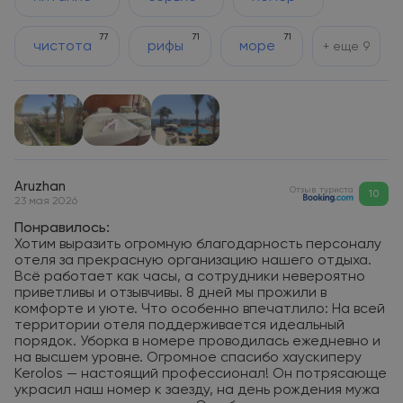
77
71
71
чистота
рифы
море
+ еще
9
Aruzhan
Отзыв туриста
10
23 мая 2026
Понравилось:
Хотим выразить огромную благодарность персоналу
отеля за прекрасную организацию нашего отдыха.
Всё работает как часы, а сотрудники невероятно
приветливы и отзывчивы. 8 дней мы прожили в
комфорте и уюте. Что особенно впечатлило: На всей
территории отеля поддерживается идеальный
порядок. Уборка в номере проводилась ежедневно и
на высшем уровне. Огромное спасибо хаускиперу
Kerolos — настоящий профессионал! Он потрясающе
украсил наш номер к заезду, на день рождения мужа