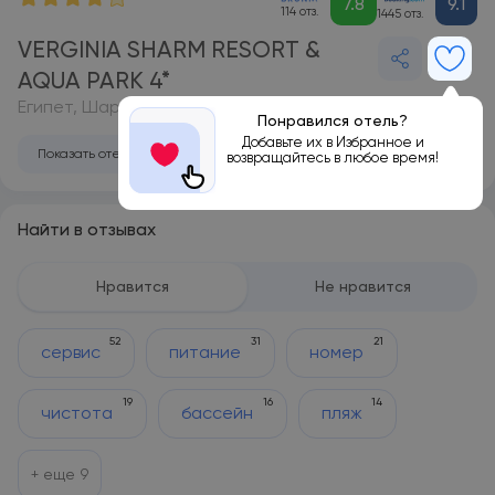
7.8
9.1
114 отз.
1445 отз.
VERGINIA SHARM RESORT &
AQUA PARK 4*
Египет, Шарм-эль-Шейх
Понравился отель?
Добавьте их в Избранное и
Показать отель на карте
возвращайтесь в любое время!
Найти в отзывах
Нравится
Не нравится
52
31
21
сервис
питание
номер
19
16
14
чистота
бассейн
пляж
+ еще
9