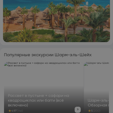
Популярные экскурсии Шарм-эль-Шейх
Рассвет в пустыне + сафари на
квадроциклах или багги (всё
Шарм-эль-Ше
включено)
Обзорная по
›
★
★
4.97
(146)
5
(200)