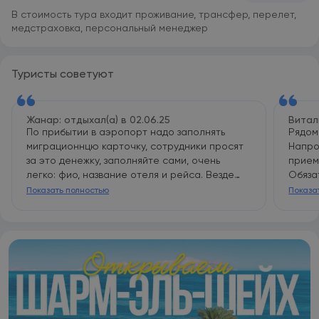
В стоимость тура входит проживание, трансфер, перелет,
медстраховка, персональный менеджер
Туристы советуют
Жанар: отдыхал(а) в 02.06.25
Витал
По прибытии в аэропорт надо заполнять
Рядом
миграционнцю карточку, сотрудники просят
Напро
за это денежку, заполняйте сами, очень
прием
легко: фио, название отеля и рейса. Везде
Обяза
торгуйтесь, снижайте цену минимум в 2 -3
Клуни
Показать полностью
Показа
раза.
отеля