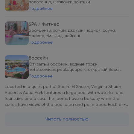
полотенца, шезлонги, зонтики
Подробнее
SPA / Фитнес
Spa-центр, хамам, джакузи, парная, сауна,
массаж, бильярд, дайвинг
Подробнее
Бассейн
Открытый бассейн, водные горки,
hotel.services.pool.aquapark, открытый басс...
Подробнее
Located in a quiet part of Sharm El Sheikh, Verginia Sharm
Resort & Aqua Park features a large pool with waterfall and
fountains and a spa. The rooms have a balcony while the
suites have views of the pool area and palm trees. Each air-
conditioned unit is fitted with a satellite TV, minibar and free
Wi-Fi. Among the hotel’s facilities is a gym for guests who
Читать полностью
want to work out. The health club with spa bath, hammam
and sauna offers relaxation afterwards. Verginia Sharm Resort