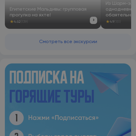
Из Шарм-эль
Египетские Мальдивы: групповая
однодневное
прогулка на яхте!
обаятельным
›
★
★
4.62
(139)
4.9
(151)
Смотреть все экскурсии