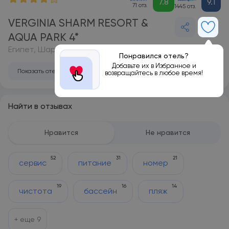
7.8
9.1
71 отз.
1445 отз.
VERGINIA SHARM RESORT &
AQUA PARK 4*
Египет, Шарм-эль-Шейх
Понравился отель?
Добавьте их в Избранное и
Показать отель на карте
возвращайтесь в любое время!
Найти в отзывах
Нравится
Не нравится
52
31
21
сервис
питание
номер
19
16
14
чистота
бассейн
пляж
+ еще
9