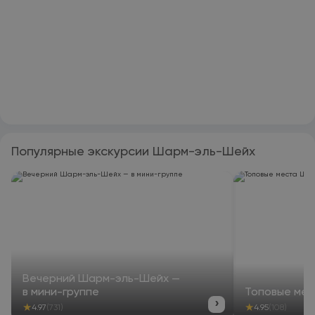
Популярные экскурсии Шарм-эль-Шейх
Вечерний Шарм-эль-Шейх —
в мини-группе
Топовые ме
›
★
★
4.97
(731)
4.95
(108)