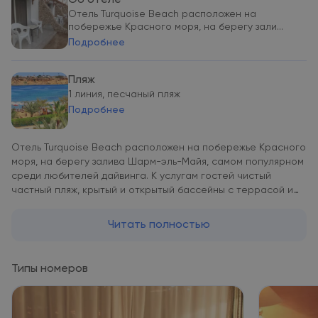
Об отеле
Отель Turquoise Beach расположен на
побережье Красного моря, на берегу зали...
Подробнее
Пляж
1 линия, песчаный пляж
Подробнее
Отель Turquoise Beach расположен на побережье Красного
моря, на берегу залива Шарм-эль-Майя, самом популярном
среди любителей дайвинга. К услугам гостей чистый
частный пляж, крытый и открытый бассейны с террасой и
шезлонгами. Из окон всех номеров и апартаментов
открывается вид на сад, море или бассейн. В каждом
Читать полностью
номере есть спутниковое телевидение, шкаф для одежды и
телефон. В апартаментах имеется гостиная с телевизором.
Из некоторых номеров можно выйти на балкон или в патио.
Типы номеров
В главном ресторане отеля ежедневно сервируют завтрак,
обед и ужин. По утрам гостям предлагают завтрак
«шведский стол», а вечером можно заказать фирменные