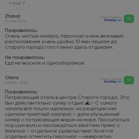
+ еще
9
Zhanar
Отзыв туриста
10
21 мая 2026
Понравилось:
Очень чистые номера, персонал очень вежливый,
расположение очень удобно 10 мин пешком до
старого города ) постоянно здесь отдыхаем.
Не понравилось:
Еда не вкусное и однооборазное
Olena
Отзыв туриста
10
23 апр. 2026
Понравилось:
Потрясающий отель в центре Старого города. Это
был действительно супер отдых! 🌊✨ С самого
начала всё пошло идеально: на рецепции нам
сделали приятный сюрприз — дали улучшенный
номер с потрясающим видом на море. Просыпаться
под шум волн и наслаждаться закатами прямо с
балкона — отдельное удовольствие! Хочется
отдельно отметить персонал — невероятно