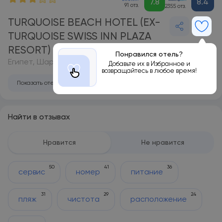
7.8
8.4
91 отз.
2355 отз.
TURQUOISE BEACH HOTEL (EX-
TURQUOISE SWISS INN PLAZA
RESORT) 3*
Понравился отель?
Египет, Шарм-эль-Шейх
Добавьте их в Избранное и
возвращайтесь в любое время!
Показать отель на карте
Найти в отзывах
Нравится
Не нравится
50
41
36
сервис
номер
питание
31
29
24
пляж
чистота
расположение