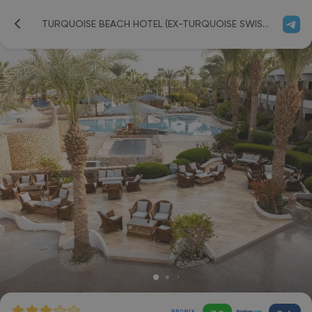
TURQUOISE BEACH HOTEL (EX-TURQUOISE SWISS INN PLAZA RESORT) 3*