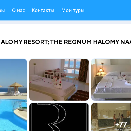
ры
О нас
Контакты
Мои туры
HALOMY RESORT; THE REGNUM HALOMY N
+77