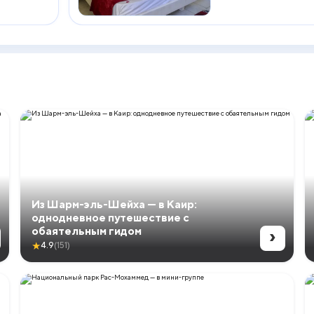
Из Шарм-эль-Шейха — в Каир:
однодневное путешествие с
›
обаятельным гидом
★
4.9
(151)