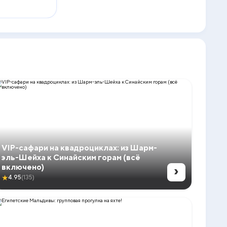
VIP-сафари на квадроциклах: из Шарм-
эль-Шейха к Синайским горам (всё
›
включено)
★
4.95
(135)