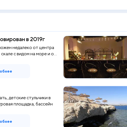
овирован в 2019г
ожен недалеко от центра
 скале с видом на море и о...
обнее
ать, детские стульчики в
гровая площадка, бассейн
обнее