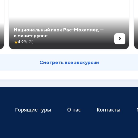
Национальный парк Рас-Мохаммед —
›
в мини-группе
★
4.99
(171)
Смотреть все экскурсии
Горящие туры
О нас
Контакты