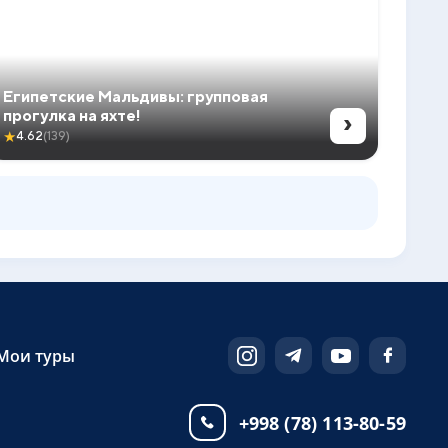
Египетские Мальдивы: групповая
›
прогулка на яхте!
★
4.62
(139)
Мои туры
+998 (78) 113-80-59