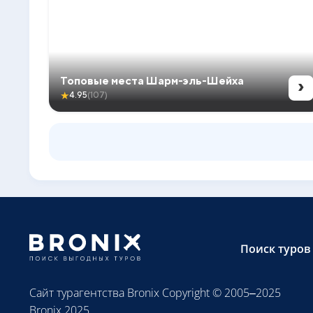
›
Топовые места Шарм-эль-Шейха
★
4.95
(107)
Поиск туров
Сайт турагентства Bronix Copyright © 2005–2025
Bronix 2025