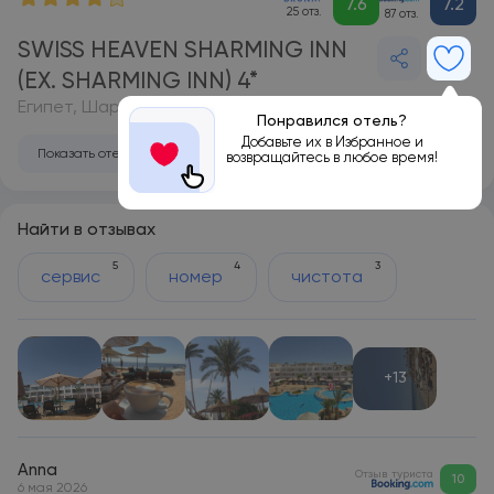
7.6
7.2
25 отз.
87 отз.
SWISS HEAVEN SHARMING INN
(EX. SHARMING INN) 4*
Египет, Шарм-эль-Шейх
Понравился отель?
Добавьте их в Избранное и
Показать отель на карте
возвращайтесь в любое время!
Найти в отзывах
5
4
3
сервис
номер
чистота
+13
Anna
Отзыв туриста
10
6 мая 2026