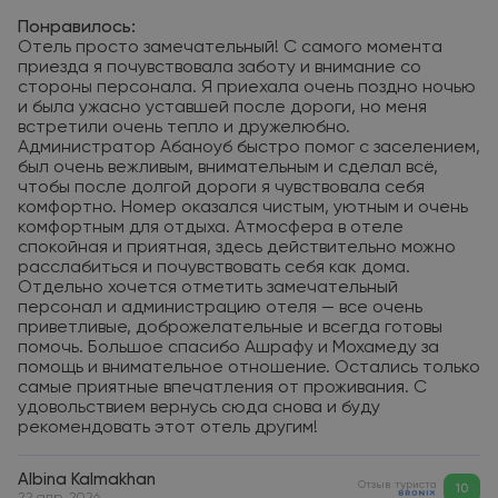
Понравилось:
Отель просто замечательный! С самого момента
приезда я почувствовала заботу и внимание со
стороны персонала. Я приехала очень поздно ночью
и была ужасно уставшей после дороги, но меня
встретили очень тепло и дружелюбно.
Администратор Абаноуб быстро помог с заселением,
был очень вежливым, внимательным и сделал всё,
чтобы после долгой дороги я чувствовала себя
комфортно. Номер оказался чистым, уютным и очень
комфортным для отдыха. Атмосфера в отеле
спокойная и приятная, здесь действительно можно
расслабиться и почувствовать себя как дома.
Отдельно хочется отметить замечательный
персонал и администрацию отеля — все очень
приветливые, доброжелательные и всегда готовы
помочь. Большое спасибо Ашрафу и Мохамеду за
помощь и внимательное отношение. Остались только
самые приятные впечатления от проживания. С
удовольствием вернусь сюда снова и буду
рекомендовать этот отель другим!
Albina Kalmakhan
Отзыв туриста
10