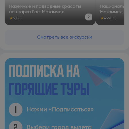
Наземные и подводные красоты
Национальны
нацпарка Рас-Мохаммед
Мохаммед — 
›
★
★
5
(133)
4.99
(171)
Смотреть все экскурсии