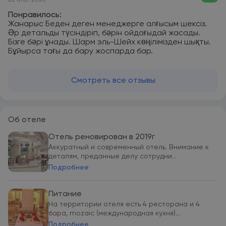
22 апр. 2026
Понравилось:
Жанарыс Беден деген менеджерге алғысым шексіз.
Әр детальды түсіндіріп, бәрін ойдағыдай жасады.
Бізге бәрі ұнады. Шарм эль-Шейх көңілімізден шықты.
Бұйырса тағы да бару жоспарда бар.
Смотреть все отзывы
Об отеле
Отель реновирован в 2019г
Аккуратный и современный отель. Внимание к
деталям, преданные делу сотрудни...
Подробнее
Питание
На территории отеля есть 4 ресторана и 4
бара, mozaic (международная кухня)...
Подробнее