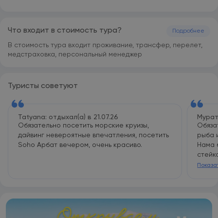
Sharming Inn Hotel-Couples & Families only располагается
на расстоянии 21 км и 34 км соответственно от таких
достопримечательностей, как Площадь Сохо в Шарм-эль-
Что входит в стоимость тура?
Подробнее
Шейхе и Национальный парк Рас-Мохаммед.
Международный аэропорт Шарм-эш-Шейх находится в 22
В стоимость тура входит проживание, трансфер, перелет,
км.
медстраховка, персональный менеджер
Туристы советуют
Tatyana: отдыхал(а) в 21.07.26
Мурат
Обязательно посетить морские круизы,
Обяза
дайвинг невероятные впечатления, посетить
рыба 
Soho Арбат вечером, очень красиво.
Нама 
стейк
Фарша
Показа