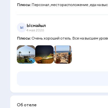
Плюсы:
Персонал ,месторасположение ,еда на выс
Ысмайыл
Ы
4 мая 2026
Плюсы:
Очень хороший отель. Все на высшем уров
Об отеле