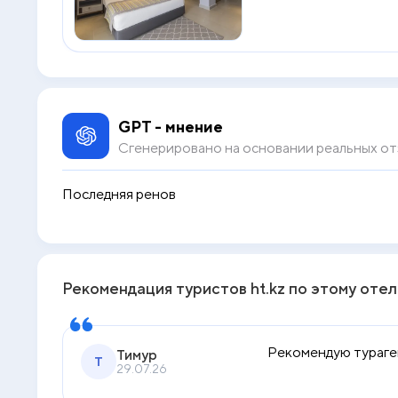
GPT - мнение
Сгенерировано на основании реальных от
Последняя реновация в отеле была в 2020 г, мини-
Рекомендация туристов ht.kz по этому оте
Рекомендую тураген
Тимур
Т
29.07.26