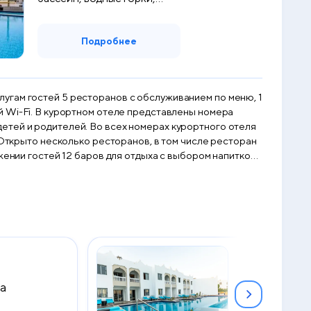
hotel.services.pool....
Подробнее
угам гостей 5 ресторанов с обслуживанием по меню, 1
ны номера
етей и родителей. Во всех номерах курортного отеля
жении гостей 12 баров для отдыха с выбором напитков.
 красочные рифы и экзотических рыб Красного моря.
х. На территории обустроена бесплатная парковка.
Cruises. В клубе Posh гостям предлагают
ua
Deluxe Swim
2
40 м