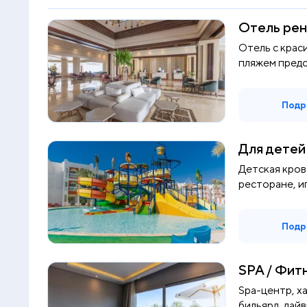
Отель рен
Отель с крас
пляжем пред
для...
Подр
Для детей
Детская кров
ресторане, иг
Подр
SPA / Фит
Spa-центр, ха
бильярд, дайв