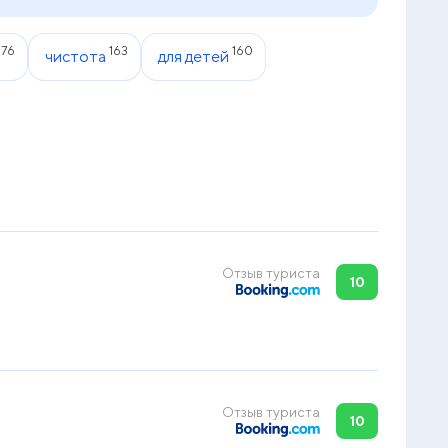
удовольствия и ощутите истинную
роскошь в клубных люксах с Posh.
176
163
160
чистота
для детей
Отзыв туриста
10
Отзыв туриста
10