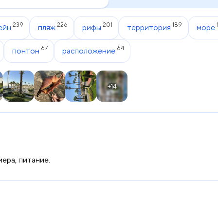
239
226
201
189
ейн
пляж
рифы
территория
море
67
64
понтон
расположение
+14
мера, питание.