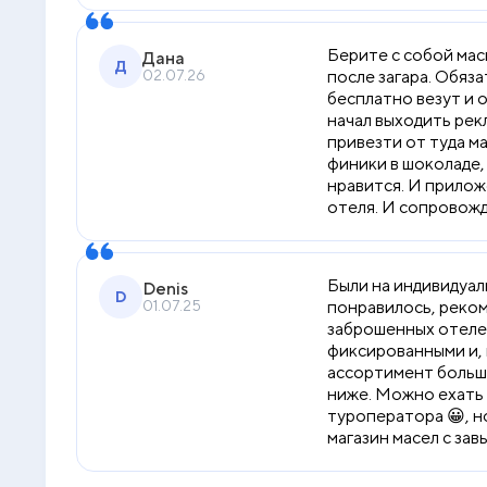
Берите с собой маск
Дана
Д
02.07.26
после загара. Обяз
бесплатно везут и о
начал выходить рек
привезти от туда ма
финики в шоколаде, 
нравится. И прилож
отеля. И сопровожд
Были на индивидуаль
Denis
D
01.07.25
понравилось, реком
заброшенных отелей
фиксированными и, 
ассортимент больше)
ниже. Можно ехать 
туроператора 😀, н
магазин масел с зав