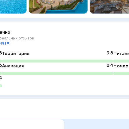
ично
реальных отзывов
8
9.8
Территория
Питан
6
8.4
Анимация
Номер
4