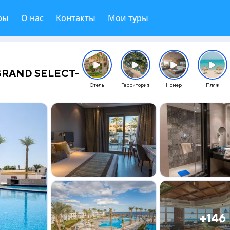
ры
О нас
Контакты
Мои туры
GRAND SELECT-
Отель
Территория
Номер
Пляж
+146