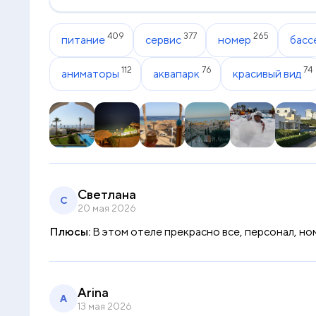
409
377
265
питание
сервис
номер
басс
112
76
74
аниматоры
аквапарк
красивый вид
Светлана
С
20 мая 2026
Плюсы:
В этом отеле прекрасно все, персонал, но
Arina
A
13 мая 2026