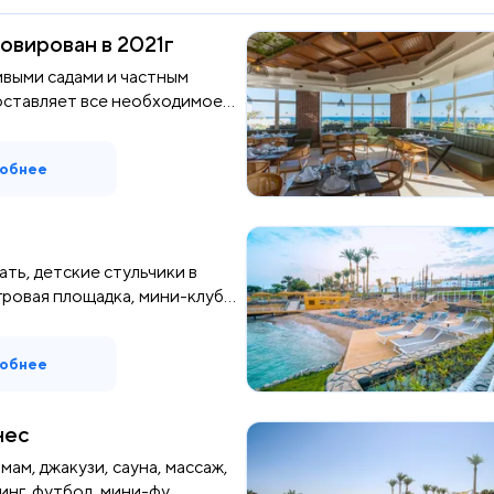
овирован в 2021г
ивыми садами и частным
оставляет все необходимое
обнее
ать, детские стульчики в
ровая площадка, мини-клуб...
обнее
нес
мам, джакузи, сауна, массаж,
инг, футбол, мини-фу...