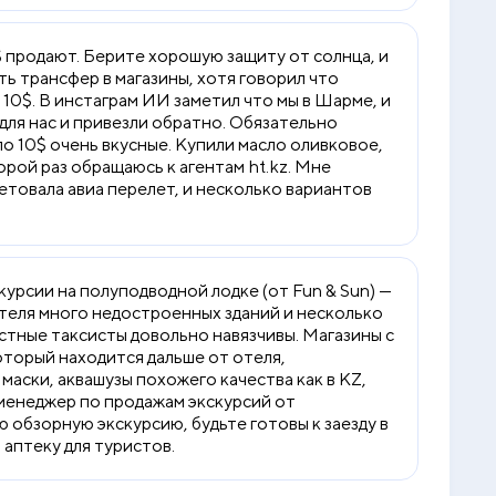
5$ продают. Берите хорошую защиту от солнца, и
ть трансфер в магазины, хотя говорил что
 10$. В инстаграм ИИ заметил что мы в Шарме, и
 для нас и привезли обратно. Обязательно
шло 10$ очень вкусные. Купили масло оливковое,
торой раз обращаюсь к агентам ht.kz. Мне
етовала авиа перелет, и несколько вариантов
скурсии на полуподводной лодке (от Fun & Sun) —
отеля много недостроенных зданий и несколько
стные таксисты довольно навязчивы. Магазины с
оторый находится дальше от отеля,
 маски, аквашузы похожего качества как в KZ,
о менеджер по продажам экскурсий от
 обзорную экскурсию, будьте готовы к заезду в
 аптеку для туристов.