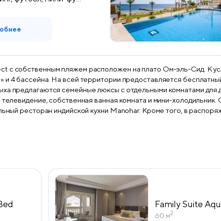
обнее
t с собственным пляжем расположен на плато Ом-эль-Сид. К усл
а всей территории предоставляется бесплатный Wi-Fi. В курортном отеле представле
ыха предлагаются семейные люксы с отдельными комнатами для д
ая ванная комната и мини-холодильник. Открыто несколько ресторанов, в том числе ресторан
льный ресторан индийской кухни Manohar. Кроме того, в распоря
центр и международный центр дайвинга, где гости могут увидеть
t находится в 20 км от международного аэропорта Шарм-эль-Шей
ие от международного гостиничного бренда SUNRISE Resorts & 
твия и ощутите истинную роскошь в клубных люксах с Posh.
Bed
Family Suite Aq
2
60 м