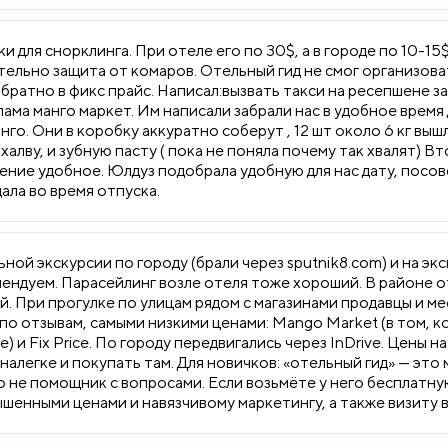
и для снорклинга. При отеле его по 30$, а в городе по 10-1
ательно защита от комаров. Отельный гид не смог организова
братно в фикс прайс. Написал:вызвать такси на ресепшене за
лама манго маркет. Им написали забрали нас в удобное время
нго. Они в коробку аккуратно соберут , 12 шт около 6 кг вы
халву, и зубную пасту ( пока не поняла почему так хвалят) В
ение удобное. Юлдуз подобрала удобную для нас дату, посов
ала во время отпуска.
ной экскурсии по городу (брали через sputnik8.com) и на эк
ендуем. Парасейлинг возле отеля тоже хороший. В районе 
. При прогулке по улицам рядом с магазинами продавцы и ме
по отзывам, самыми низкими ценами: Mango Market (в том, к
 и Fix Price. По городу передвигались через InDrive. Цены на
налегке и покупать там. Для новичков: «отельный гид» — эт
о не помощник с вопросами. Если возьмёте у него бесплатную
ышенными ценами и навязчивому маркетингу, а также визиту в