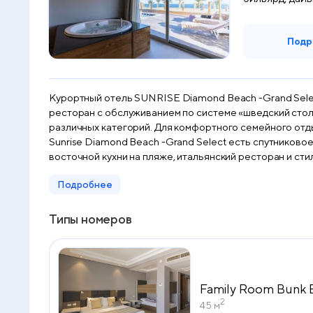
Подр
Курортный отель SUNRISE Diamond Beach -Grand Selec
ресторан с обслуживанием по системе «шведский стол» и 4 бассейна. Н
различных категорий. Для комфортного семейного отд
Sunrise Diamond Beach -Grand Select есть спутниковое телевидение, собственн
восточной кухни на пляже, итальянский ресторан и сти
Также в курортном отеле работает спа-центр, фитнес-
Подробнее
Курортный отель Sunrise Diamond Beach -Grand Selec
Клуб SUNRISE Posh — роскошное уникальное предложен
высококачественные услуги. Эксклюзивные услуги для гостей клуба Posh начинаются с VIP-трансфера из аэропорта. Регистрация заезда производится непосредственно в
Типы номеров
люксе. Погрузитесь в атмосферу полного удовольс
Family Room Bunk 
2
45 м