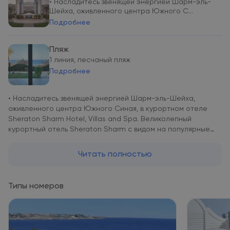
• Насладитесь звенящей энергией Шарм-эль-
Шейха, оживленного центра Южного С...
Подробнее
Пляж
1 линия, песчаный пляж
Подробнее
• Насладитесь звенящей энергией Шарм-эль-Шейха,
оживленного центра Южного Синая, в курортном отеле
Sheraton Sharm Hotel, Villas and Spa. Великолепный
курортный отель Sheraton Sharm с видом на популярные
места для дайвинга и сноркелинга расположен рядом с
пляжем в районе Эль-Паша на восточном побережье
Читать полностью
южной оконечности Синайского полуострова Из отеля
открывается вид на один из самых красивых коралловых
рифов в мире и остров Тиран. • Отдых в отеле станет
Типы номеров
незабываемым путешествием на границе пустыни и
морского побережья. Из 300 хорошо оборудованных
улучшенных номеров рядом с морем открывается
захватывающий вид на изумительные пейзажи. Во всех