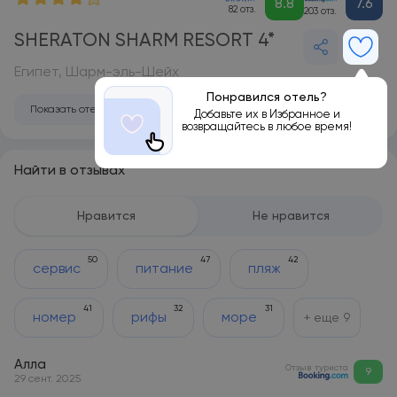
8.8
7.6
82 отз.
203 отз.
SHERATON SHARM RESORT 4*
Египет, Шарм-эль-Шейх
Понравился отель?
Показать отель на карте
Добавьте их в Избранное и
возвращайтесь в любое время!
Найти в отзывах
Нравится
Не нравится
50
47
42
сервис
питание
пляж
41
32
31
номер
рифы
море
+ еще
9
Алла
Отзыв туриста
9
29 сент. 2025