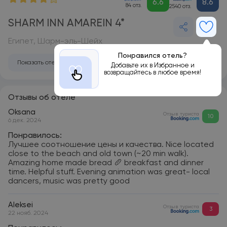
6.6
8.6
84 отз.
2540 отз.
SHARM INN AMAREIN 4*
Египет, Шарм-эль-Шейх
Понравился отель?
Показать отель на карте
Добавьте их в Избранное и
возвращайтесь в любое время!
Отзывы об отеле
Oksana
Отзыв туриста
10
6 дек. 2024
Понравилось:
Лучшее соотношение цены и качества. Nice located
close to the beach and old town (~20 min walk).
Amazing home made bread 🥖 breakfast and dinner
time. Helpful stuff. Evening animation was great- local
dancers, music was pretty good
Aleksei
Отзыв туриста
3
22 нояб. 2024