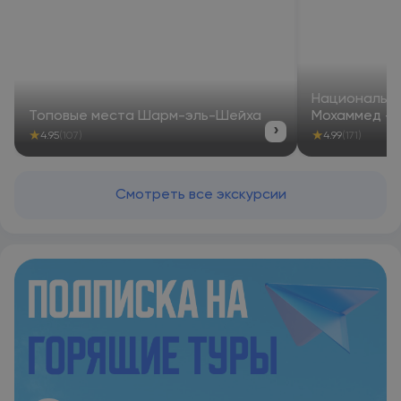
Национальны
Топовые места Шарм-эль-Шейха
Мохаммед — 
›
★
★
4.95
(107)
4.99
(171)
Смотреть все экскурсии