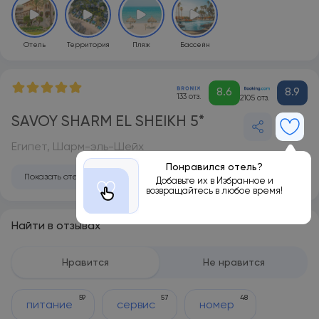
Отель
Территория
Пляж
Бассейн
8.6
8.9
133 отз.
2105 отз.
SAVOY SHARM EL SHEIKH 5*
Египет, Шарм-эль-Шейх
Понравился отель?
Показать отель на карте
Добавьте их в Избранное и
возвращайтесь в любое время!
Найти в отзывах
Нравится
Не нравится
59
57
48
питание
сервис
номер