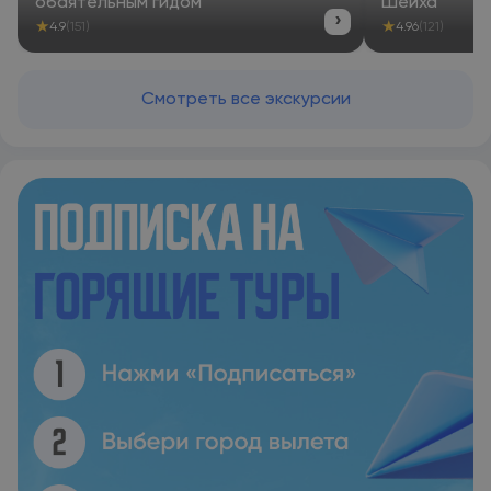
обаятельным гидом
Шейха
›
★
★
4.9
(151)
4.96
(121)
Смотреть все экскурсии