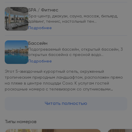
SPA / Фитнес
Spa-центр, джакузи, сауна, массаж, бильярд,
дайвинг, теннис, настольный тен...
Подробнее
Бассейн
Подогреваемый бассейн, открытый бассейн, 3
открытых бассейна с пресной водо...
Подробнее
Этот 5-звездочный курортный отель, окруженный
тропическим природным ландшафтом, расположен прямо
на пляже в центре площади Сохо. К услугам гостей
роскошные номера с телевизором со спутниковыми
каналами, 5 плавательных бассейнов, инфраструктура для
занятий водными видами спорта, включая дайвинг и
Читать полностью
сноркелинг. На территории также есть теннисные корты и
корты для игры в сквош. Светлые номера отеля Savoy
Sharm El Sheikh оформлены в современном элегантном
Типы номеров
стиле. В числе удобств каждого номера собственный
балкон или терраса с панорамным видом на ландшафтный