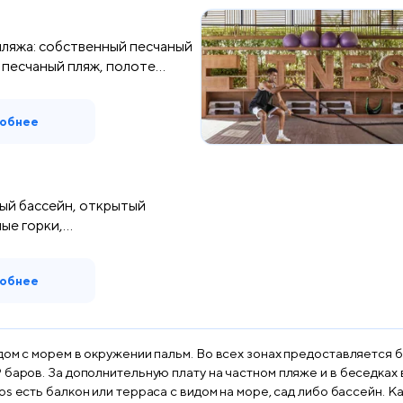
ляжа: собственный песчаный
, песчаный пляж, полоте...
обнее
ый бассейн, открытый
ные горки,
pool....
обнее
ом с морем в окружении пальм. Во всех зонах предоставляется бе
 баров. За дополнительную плату на частном пляже и в беседках