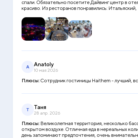
спали. Обязательно посетите Дайвинг центр в отеле
красиво. Из ресторанов понравились: Итальяский,
Anatoly
A
10 мая 2026
Плюсы:
Сотрудник гостиницы Haithem - лучший, в
Таня
Т
28 апр. 2026
Плюсы:
Великолепная территория, несколько бассе
открытом воздухе. Отличная еда в нереальных коли
день запоминают предпочтения, очень внимательны