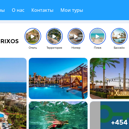
ры
О нас
Контакты
Мои туры
 RIXOS
Отель
Территория
Номер
Пляж
Бассейн
+454