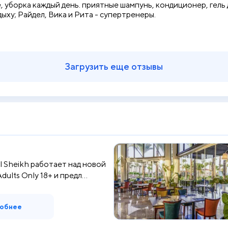
 уборка каждый день. приятные шампунь, кондиционер, гель д
ху; Райдел, Вика и Рита - супертренеры.
Загрузить еще отзывы
El Sheikh работает над новой
ults Only 18+ и предл...
обнее