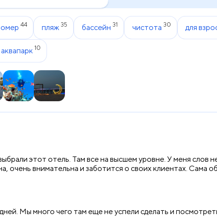
44
35
31
30
номер
пляж
бассейн
чистота
для взро
10
аквапарк
ыбрали этот отель. Там все на высшем уровне. У меня слов не
а, очень внимательна и заботится о своих клиентах. Сама о
дней. Мы много чего там еще не успели сделать и посмотреть