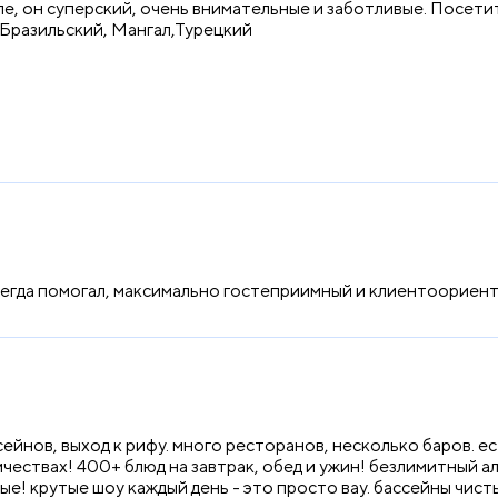
, он суперский, очень внимательные и заботливые. Посетите 
 Бразильский, Мангал,Турецкий
сегда помогал, максимально гостеприимный и клиентоориент
йнов, выход к рифу. много ресторанов, несколько баров. ест
чествах! 400+ блюд на завтрак, обед и ужин! безлимитный а
е! крутые шоу каждый день - это просто вау. бассейны чист