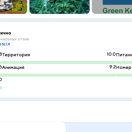
ично
еальных отзыв
8
10.0
Территория
Питан
6
9.2
Анимация
Номер
0