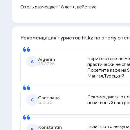
Отель размещает 16 лет+, действует концепция - ж
Рекомендация туристов ht.kz по этому оте
Берите отдых не мен
Aigerim
A
25.07.26
практически не спа
Посетите кафе на Sh
Мангал,Турецкий
Рекомендую этот оте
Светлана
С
12.01.25
позитивный настрой
Если что то не купи
Konstantin
K