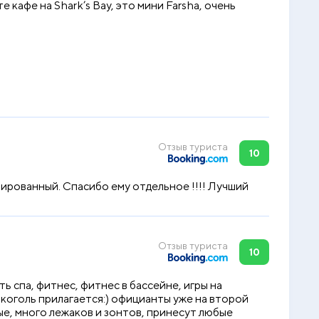
кафе на Shark’s Bay, это мини Farsha, очень
Отзыв туриста
10
ированный. Спасибо ему отдельное !!!! Лучший
Отзыв туриста
10
ь спа, фитнес, фитнес в бассейне, игры на
лкоголь прилагается:) официанты уже на второй
ые, много лежаков и зонтов, принесут любые