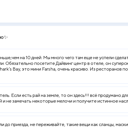
иви в одном, н
лю✨
ьше,чем на 10 дней. Мы много чего там еще не успели сделат
ли. Обязательно посетите Дайвинг центр в отеле, он суперс
ark’s Bay, это мини Farsha, очень красиво. Из ресторанов п
ль. Если есть рай на земле, то он здесь!!! всё продумано д
 и не замечать некоторые мелочи и получите истинное насл
ли до приезда, не переживайте, такие вещи как сланцы, маски