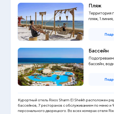
Пляж
Территория п
пляж, 1 линия
Подр
Бассейн
Подогреваем
бассейн, вод
hotel.services.
Подр
Курортный отель Rixos Sharm El Sheikh расположен ряд
бассейнов, 7 ресторанов с обслуживанием по меню и 9
персонального дворецкого. Во всех номерах отеля Rixos есть балкон или терраса с видом на море, сад либо бассейн. Каждый номер оснащен телевизором с плоским экраном