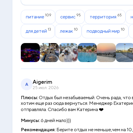
109
95
65
питание
сервис
территория
13
10
10
для детей
лежак
подводный мир
Aigerim
A
25 июл. 2026
Плюсы:
Отдых был незабываемый. Очень рада, что в
хотим еще раз сюда вернуться. Менеджер Екатерин
отправляла. Спасибо вам Катерина ❤️
Минусы:
6 дней мало)))
Рекомендация:
Берите отдых не меньше,чем на 10 