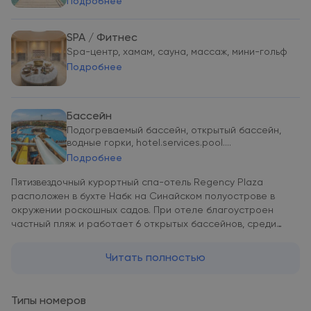
Подробнее
SPA / Фитнес
Spa-центр, хамам, сауна, массаж, мини-гольф
Подробнее
Бассейн
Подогреваемый бассейн, открытый бассейн,
водные горки, hotel.services.pool....
Подробнее
Пятизвездочный курортный спа-отель Regency Plaza
расположен в бухте Набк на Синайском полуострове в
окружении роскошных садов. При отеле благоустроен
частный пляж и работает 6 открытых бассейнов, среди
которых 2 детских и 1 с подогревом, который работает
зимой. Кроме того, в отеле открыто 7 ресторанов: главные
Читать полностью
заведения Floret и Ivory, ресторан-закусочная Pasta and
Pizza, бургерная Sunrise, где также готовят хот-доги, и 3
ресторана с обслуживанием по меню,
Типы номеров
специализирующиеся на итальянской, восточной и рыбной