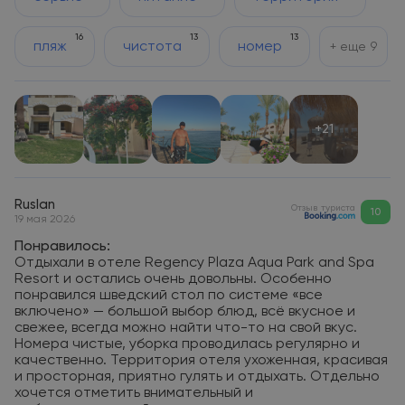
16
13
13
пляж
чистота
номер
+ еще
9
+21
Ruslan
Отзыв туриста
10
19 мая 2026
Понравилось:
Отдыхали в отеле Regency Plaza Aqua Park and Spa
Resort и остались очень довольны. Особенно
понравился шведский стол по системе «все
включено» — большой выбор блюд, всё вкусное и
свежее, всегда можно найти что-то на свой вкус.
Номера чистые, уборка проводилась регулярно и
качественно. Территория отеля ухоженная, красивая
и просторная, приятно гулять и отдыхать. Отдельно
хочется отметить внимательный и