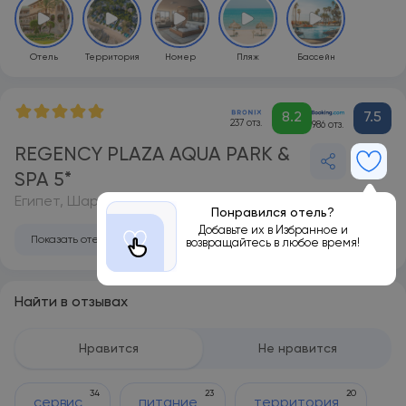
Отель
Территория
Номер
Пляж
Бассейн
8.2
7.5
237 отз.
986 отз.
REGENCY PLAZA AQUA PARK &
SPA 5*
Египет, Шарм-эль-Шейх
Понравился отель?
Добавьте их в Избранное и
Показать отель на карте
возвращайтесь в любое время!
Найти в отзывах
Нравится
Не нравится
34
23
20
сервис
питание
территория