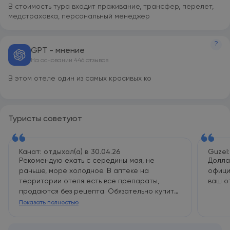
В стоимость тура входит проживание, трансфер, перелет,
медстраховка, персональный менеджер
?
GPT - мнение
На основании 446 отзывов
В этом отеле один из самых красивых коралловых рифов и
Туристы советуют
Канат: отдыхал(а) в 30.04.26
Guzel:
Рекомендую ехать с середины мая, не
Долла
раньше, море холодное. В аптеке на
офици
территории отеля есть все препараты,
ваш о
продаются без рецепта. Обязательно купите
хорошую маску для снорклинга, по близости
Показать полностью
в продаже только шрот, экшн камеру с селфи
стиком с воздушной полостью обязательно