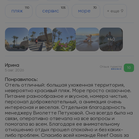
110
105
70
пляж
сервис
море
+ еще
9
+40
Ирина
Отзыв туриста
10
5 авг. 2026
Понравилось:
Отель отличный: большая ухоженная территория,
невероятно красивый пляж. Море просто сказочное.
Питание разнообразное и вкусное, номера чистые,
персонал доброжелательный, а анимация очень
интересная и веселая. Отдельная благодарность
менеджеру Виолетте Петуховой. Она всегда была на
связи, оперативно отвечала на все вопросы и
помогала во всем. Благодаря ее внимательному
отношению отдых прошел спокойно и без каких-
либо проблем. Спасибо всей команде Reef Oasis за