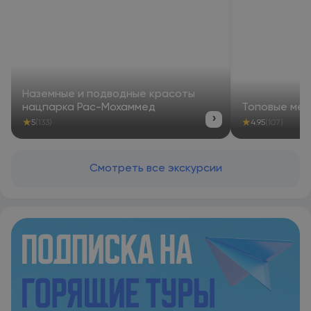
Наземные и подводные красоты
нацпарка Рас-Мохаммед
Топовые ме
›
★
★
5
(133)
4.95
(107)
Смотреть все экскурсии