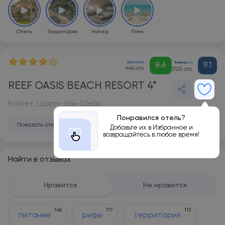
Отель
Территория
Номер
Пляж
8.6
9.1
446 отз.
5125 отз.
REEF OASIS BEACH RESORT 4*
Египет, Шарм-эль-Шейх
Понравился отель?
Показать отель на карте
Добавьте их в Избранное и
возвращайтесь в любое время!
Найти в отзывах
Нравится
Не нравится
148
117
113
питание
рифы
территория