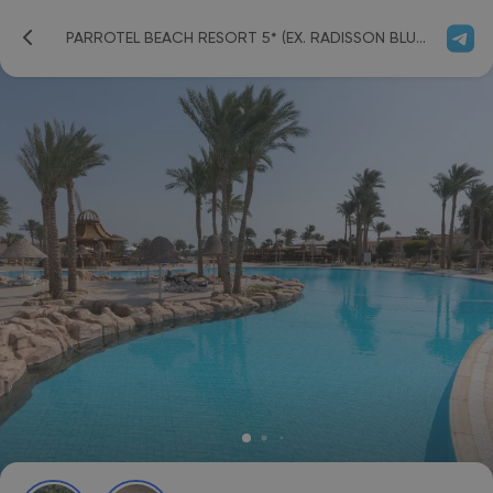
PARROTEL BEACH RESORT 5* (EX. RADISSON BLU RESORT SHARM EL SHEIKH)