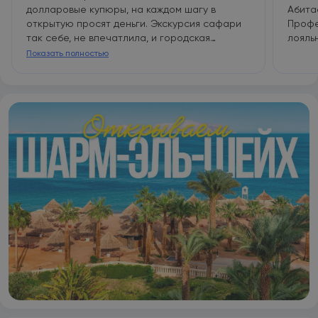
долларовые купюры, на каждом шагу в
Абита
открытую просят деньги. Экскурсия сафари
Профе
так себе, не впечатлила, и городская
лояль
экскурсия тоже, магазины в которые они возят
Показать полностью
дорогие. Покупки для родных можно сделать
в магазине джордж Клуни, в разы дешевле