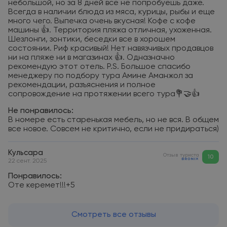
небольшой, но за 8 дней все не попробуешь даже.
Всегда в наличии блюда из мяса, курицы, рыбы и еще
много чего. Выпечка очень вкусная! Кофе с кофе
машины 👍. Территория пляжа отличная, ухоженная.
Шезлонги, зонтики, беседки все в хорошем
состоянии. Риф красивый! Нет навязчивых продавцов
ни на пляже ни в магазинах 👍. Одназначно
рекомендую этот отель. P.S. Большое спасибо
менеджеру по подбору тура Амине Аманжол за
рекомендации, разъяснения и полное
сопровождение на протяжении всего тура💐🤝👍
Не понравилось:
В номере есть старенькая мебель, но не вся. В общем
все новое. Совсем не критично, если не придираться)
Кульсара
Отзыв туриста
10
22 сент. 2025
Понравилось:
Оте керемет!!!+5
Смотреть все отзывы