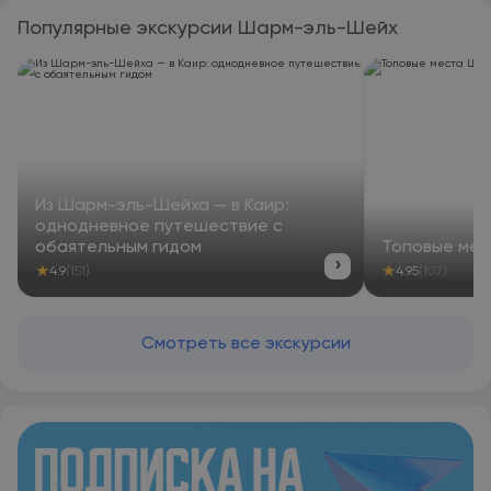
Популярные экскурсии Шарм-эль-Шейх
Из Шарм-эль-Шейха — в Каир:
однодневное путешествие с
обаятельным гидом
Топовые ме
›
★
★
4.9
(151)
4.95
(107)
Смотреть все экскурсии