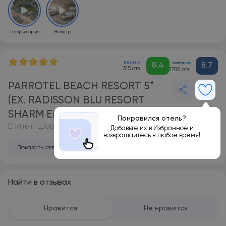
Территория
Номер
8.4
8.7
315 отз.
1700 отз.
PARROTEL BEACH RESORT 5*
(EX. RADISSON BLU RESORT
SHARM EL SHEIKH)
Понравился отель?
Египет, Шарм-эль-Шейх
Добавьте их в Избранное и
возвращайтесь в любое время!
Показать отель на карте
Найти в отзывах
Нравится
Не нравится