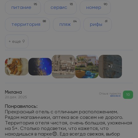
95
93
90
питание
сервис
номер
88
64
61
территория
пляж
рифы
+ еще
9
+7
Милана
Отзыв туриста
10
26 дек. 2025
Понравилось:
Прекрасный отель с отличным расположением.
Рядом магазинчики, аптека все совсем не дорого.
Территория отеля чистая, очень большая, ухоженная
на 5+. Столько подсветки, что кажется, что
находишься в парке😍. Еда всегда свежая, выбор