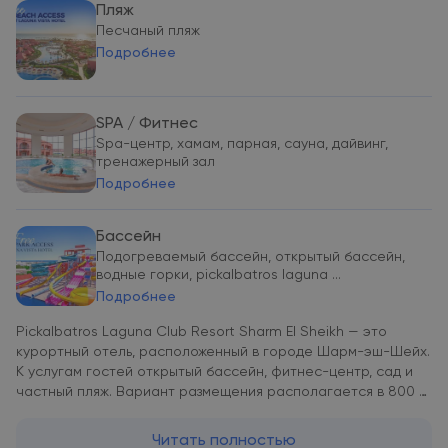
Пляж
Песчаный пляж
Подробнее
SPA / Фитнес
Spa-центр, хамам, парная, сауна, дайвинг,
тренажерный зал
Подробнее
Бассейн
Подогреваемый бассейн, открытый бассейн,
водные горки, pickalbatros laguna ...
Подробнее
Pickalbatros Laguna Club Resort Sharm El Sheikh — это
курортный отель, расположенный в городе Шарм-эш-Шейх.
К услугам гостей открытый бассейн, фитнес-центр, сад и
частный пляж. Вариант размещения располагается в 800 м
и 12 км соответственно от таких достопримечательностей,
как Пляж Набк-Бей и Площадь Сохо в Шарм-эль-Шейхе.
Читать полностью