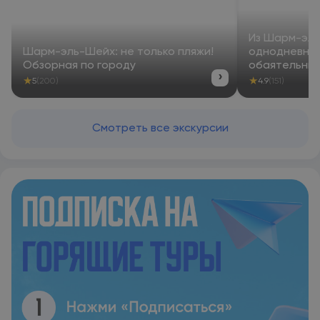
Из Шарм-эль
Шарм-эль-Шейх: не только пляжи!
однодневное
Обзорная по городу
обаятельным
›
★
★
5
(200)
4.9
(151)
Смотреть все экскурсии