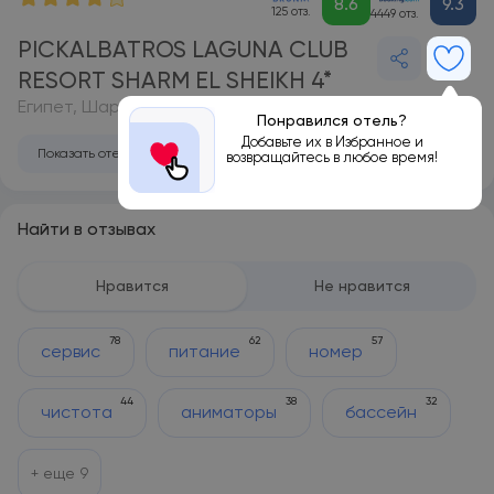
8.6
9.3
125 отз.
4449 отз.
PICKALBATROS LAGUNA CLUB
RESORT SHARM EL SHEIKH 4*
Египет, Шарм-эль-Шейх
Понравился отель?
Добавьте их в Избранное и
Показать отель на карте
возвращайтесь в любое время!
Найти в отзывах
Нравится
Не нравится
78
62
57
сервис
питание
номер
44
38
32
чистота
аниматоры
бассейн
+ еще
9