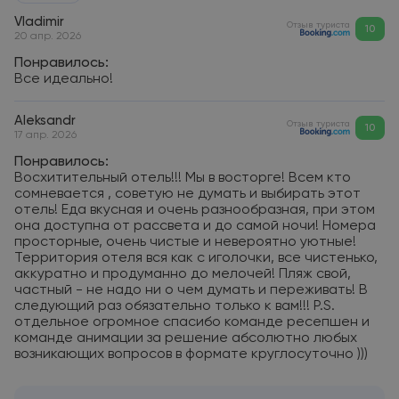
Vladimir
Отзыв туриста
10
20 апр. 2026
Понравилось:
Все идеально!
Aleksandr
Отзыв туриста
10
17 апр. 2026
Понравилось:
Восхитительный отель!!! Мы в восторге! Всем кто
сомневается , советую не думать и выбирать этот
отель! Еда вкусная и очень разнообразная, при этом
она доступна от рассвета и до самой ночи! Номера
просторные, очень чистые и невероятно уютные!
Территория отеля вся как с иголочки, все чистенько,
аккуратно и продуманно до мелочей! Пляж свой,
частный - не надо ни о чем думать и переживать! В
следующий раз обязательно только к вам!!! P.S.
отдельное огромное спасибо команде ресепшен и
команде анимации за решение абсолютно любых
возникающих вопросов в формате круглосуточно )))