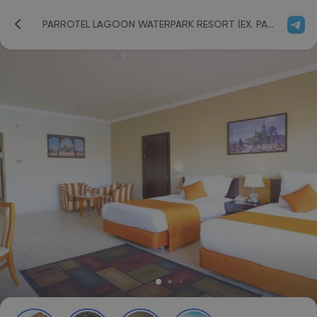
PARROTEL LAGOON WATERPARK RESORT (EX. PARROTEL LAGOON RESORT) 5*