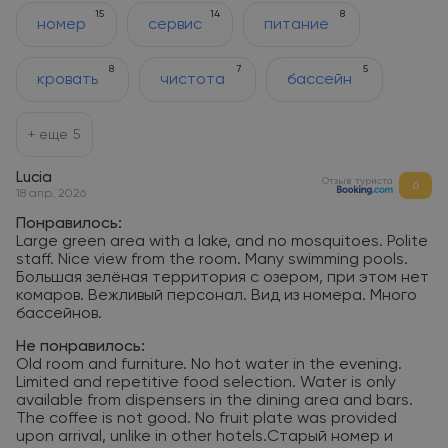
15
14
8
номер
сервис
питание
8
7
5
кровать
чистота
бассейн
+ еще
5
Lucia
Отзыв туриста
6
18 апр. 2026
Понравилось:
Large green area with a lake, and no mosquitoes. Polite
staff. Nice view from the room. Many swimming pools.
Большая зелёная территория с озером, при этом нет
комаров. Вежливый персонал. Вид из номера. Много
бассейнов.
Не понравилось:
Old room and furniture. No hot water in the evening.
Limited and repetitive food selection. Water is only
available from dispensers in the dining area and bars.
The coffee is not good. No fruit plate was provided
upon arrival, unlike in other hotels.Старый номер и