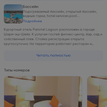
Бассейн
Подогреваемый бассейн, открытый бассейн,
водные горки, hotel.services.pool....
Подробнее
Курортный отель Parrotel Lagoon расположен в городе
Шарм-эш-Шейх. К услугам гостей фитнес-центр, бар, сад и
собственный пляж. Стойка регистрации открыта
круглосуточно. На территории работает ресторан и
аквапарк, оборудован открытый бассейн. В числе удобств
сауна. По вечерам организуется развлекательная
Читать полностью
программа. Гости могут воспользоваться услугой доставки
еды и напитков в номер. Все номера оснащены
кондиционером, чайником и телевизором с плоским
Типы номеров
экраном и спутниковыми каналами. В распоряжении гостей
собственная ванная комната с бесплатными туалетно-
косметическими принадлежностями. В местах общего
пользования, у бассейна и во всех номерах
предоставляется бесплатный Wi-Fi. По утрам для гостей
курортного отеля Parrotel Lagoon сервируют завтрак
«шведский стол» и халяльный завтрак. В распоряжении
гостей лагуна, аквапарк и детский клуб. В отеле