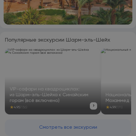
Популярные экскурсии Шарм-эль-Шейх
VIP-сафари на квадроциклах:
из Шарм-эль-Шейха к Синайским
Национальны
горам (всё включено)
Мохаммед — 
›
★
★
4.95
(136)
4.99
(171)
Смотреть все экскурсии