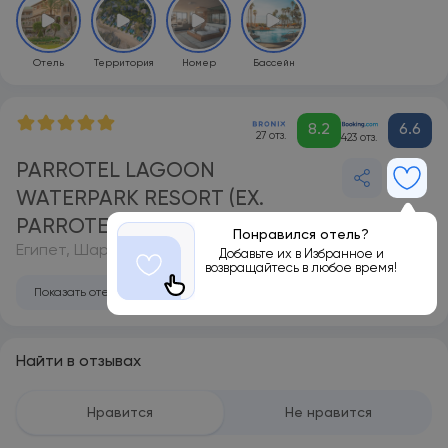
Отель
Территория
Номер
Бассейн
8.2
6.6
27 отз.
423 отз.
PARROTEL LAGOON
WATERPARK RESORT (EX.
PARROTEL LAGOON RESORT) 5*
Понравился отель?
Египет, Шарм-эль-Шейх
Добавьте их в Избранное и
возвращайтесь в любое время!
Показать отель на карте
Найти в отзывах
Нравится
Не нравится