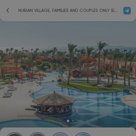
NUBIAN VILLAGE, FAMILIES AND COUPLES ONLY (EX. NUBIAN VILLAGE) 5*