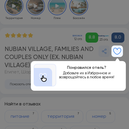
Территория
Номер
Пляж
Бассейн
8.8
8.0
12 отз.
23 отз.
NUBIAN VILLAGE, FAMILIES AND
COUPLES ONLY (EX. NUBIAN
VILLAGE) 5*
Понравился отель?
Египет, Шарм-эль-Шейх
Добавьте их в Избранное и
возвращайтесь в любое время!
Показать отель на карте
Найти в отзывах
7
7
5
питание
территория
номер