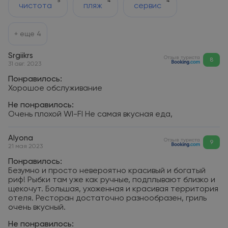
5
4
4
чистота
пляж
сервис
+ еще
4
Srgiikrs
Отзыв туриста
8
31 авг. 2023
Понравилось:
Хорошое обслуживание
Не понравилось:
Очень плохой WI-FI Не самая вкусная еда,
Alyona
Отзыв туриста
9
21 мая 2023
Понравилось:
Безумно и просто невероятно красивый и богатый
риф! Рыбки там уже как ручные, подплывают близко и
щекочут. Большая, ухоженная и красивая территория
отеля. Ресторан достаточно разнообразен, гриль
очень вкусный.
Не понравилось: