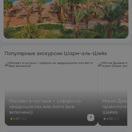
Популярные экскурсии Шарм-эль-Шейх
Рассвет в пустыне + сафари на
Магия Древне
квадроциклах или багги (всё
археологиче
включено)
Шейха
›
★
★
4.97
(146)
4.96
(121)