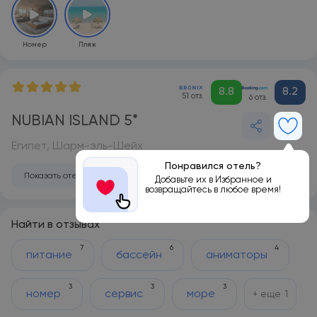
Номер
Пляж
8.8
8.2
51 отз.
6 отз.
NUBIAN ISLAND 5*
Египет, Шарм-эль-Шейх
Понравился отель?
Показать отель на карте
Добавьте их в Избранное и
возвращайтесь в любое время!
Найти в отзывах
7
6
4
питание
бассейн
аниматоры
3
3
3
номер
сервис
море
+ еще
1