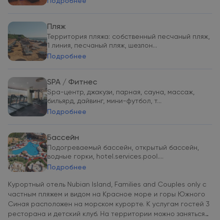
Подробнее
Пляж
Территория пляжа: собственный песчаный пляж,
1 линия, песчаный пляж, шезлон...
Подробнее
SPA / Фитнес
Spa-центр, джакузи, парная, сауна, массаж,
бильярд, дайвинг, мини-футбол, т...
Подробнее
Бассейн
Подогреваемый бассейн, открытый бассейн,
водные горки, hotel.services.pool....
Подробнее
Курортный отель Nubian Island, Families and Couples only с
частным пляжем и видом на Красное море и горы Южного
Синая расположен на морском курорте. К услугам гостей 3
ресторана и детский клуб. На территории можно заняться