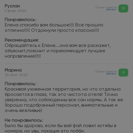
Руслан
Отзыв туриста
10
5 февр. 2026
Понравилось:
Елена спасибо вам большое!!!! Всё прошло
отлично!!!!! Отдохнули просто классно!!!!
Рекомендация:
Обращайтесь к Елене....она вам всё раскажет,
объяснит,пояснит и порекомендует лучшее
направление!!!!!
Марина
Отзыв туриста
9
30 сент. 2025
Понравилось:
Красивая ухоженная территория, но что отдельно
бросается в глаза, так это чистота отеля! Точно
уверенна, что соблюденны все сан нормы. А так же
Хорошо подобранный персонал, внимательные и
очень вежливые)
Не понравилось:
Было бы здорово, если бы вай фай ловил хотябы в
номере, но увы, локация это лобби.