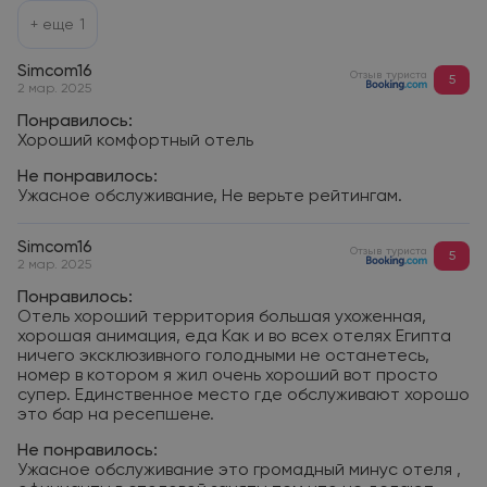
+ еще
1
Simcom16
Отзыв туриста
5
2 мар. 2025
Понравилось:
Хороший комфортный отель
Не понравилось:
Ужасное обслуживание, Не верьте рейтингам.
Simcom16
Отзыв туриста
5
2 мар. 2025
Понравилось:
Отель хороший территория большая ухоженная,
хорошая анимация, еда Как и во всех отелях Египта
ничего эксклюзивного голодными не останетесь,
номер в котором я жил очень хороший вот просто
супер. Единственное место где обслуживают хорошо
это бар на ресепшене.
Не понравилось:
Ужасное обслуживание это громадный минус отеля ,