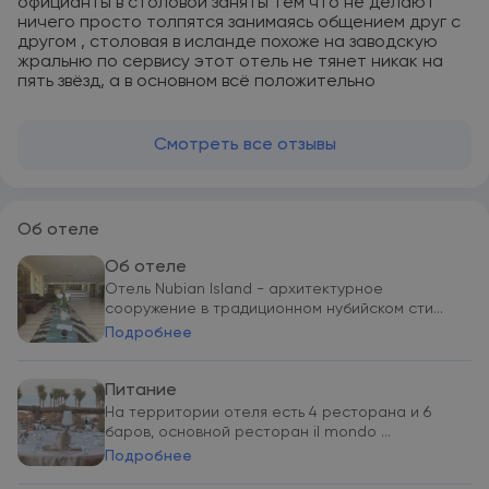
официанты в столовой заняты тем что не делают
ничего просто толпятся занимаясь общением друг с
другом , столовая в исланде похоже на заводскую
жральню по сервису этот отель не тянет никак на
пять звёзд, а в основном всё положительно
Смотреть все отзывы
Об отеле
Об отеле
Отель Nubian Island - архитектурное
сооружение в традиционном нубийском сти...
Подробнее
Питание
На территории отеля есть 4 ресторана и 6
баров, основной ресторан il mondo ...
Подробнее