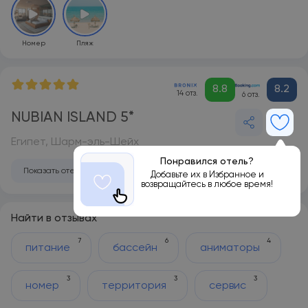
Номер
Пляж
8.8
8.2
14 отз.
6 отз.
NUBIAN ISLAND 5*
Египет, Шарм-эль-Шейх
Понравился отель?
Показать отель на карте
Добавьте их в Избранное и
возвращайтесь в любое время!
Найти в отзывах
7
6
4
питание
бассейн
аниматоры
3
3
3
номер
территория
сервис