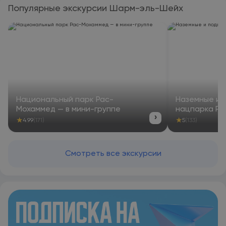
Популярные экскурсии Шарм-эль-Шейх
Национальный парк Рас-
Наземные и 
Мохаммед — в мини-группе
нацпарка Р
›
★
★
4.99
(171)
5
(133)
Смотреть все экскурсии