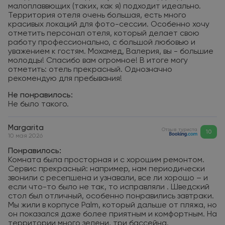
малоплаввющих (таких, как я) подходит идеально.
Территория отеля очень большая, есть много
красивых локаций для фото-сессии. Особенно хочу
отметить персонал отеля, который делает свою
работу профессионально, с большой любовью и
уважением к гостям. Мохамед, Валерия, вы - большие
молодцы! Спасибо вам огромное! В итоге могу
отметить: отель прекрасный. Однозначно
рекомендую для пребывания!
Не понравилось:
Не было такого.
Margarita
Отзыв туриста
10
10 мая 2026
Понравилось:
Комната была просторная и с хорошим ремонтом.
Сервис прекрасный: например, нам периодически
звонили с ресепшена и узнавали, все ли хорошо – и
если что-то было не так, то исправляли . Шведский
стол был отличный, особенно понравились завтраки.
Мы жили в корпусе Palm, который дальше от пляжа, но
он показался даже более приятным и комфортным. На
территории много зелени, три бассейна.