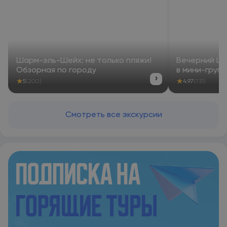
Шарм-эль-Шейх: не только пляжи!
Вечерний Ш
Обзорная по городу
в мини-груп
›
★
★
5
(200)
4.97
(731)
Смотреть все экскурсии