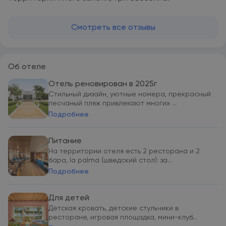
Смотреть все отзывы
Об отеле
Отель реновирован в 2025г
Стильный дизайн, уютные номера, прекрасный
песчаный пляж привлекают многих ...
Подробнее
Питание
На территории отеля есть 2 ресторана и 2
бара, la palma (шведский стол): за...
Подробнее
Для детей
Детская кровать, детские стульчики в
ресторане, игровая площадка, мини-клуб...