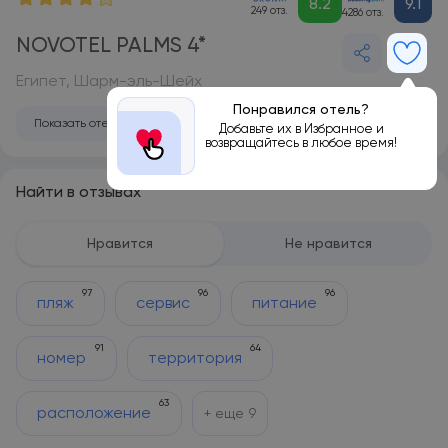
8.2
9.1
249 отз.
4286 отз.
NOVOTEL PALMS 4*
Египет, Шарм-эль-Шейх
Понравился отель?
Показать отель на карте
Добавьте их в Избранное и
возвращайтесь в любое время!
Найти в отзывах
Нравится
Не нравится
97
96
96
пляж
сервис
питание
91
64
номер
территория
63
расположение
+ еще
9