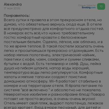
Alexandra
Отзыв туриста
10
17 мая 2026
Понравилось:
Всего сутки я провела в этом прекрасном отеле, но
думаю, что обязательно вернусь сюда еще. В отеле
всё предусмотрено для комфортного отдыха гостей.
В номерах есть всё,что нужно требовательному
гостю: комфортный кровати с белоснежным
постельным бельём. Одеяло, лёгкое, как облачко, и в
то же время теплое. В такой постели засыпать очень
легко и просыпаешься прекрасно отдохнувшим. Есть
набор мягких полотенец. электрический чайник,
пакетики с кофе, чаем, сахаром и сухими сливками,
бутылки с водой. Есть телевизор и сейф. Душ, лейка
душа на гибком шланге, напор воды хороший,
температура воды легко регулируется. Комфортные
халаты и мягкие тапочки создают поистине
домашнюю атмосферу. Wi-fi работает стабильно в
номере и на территории отеля. Я брала питание по
системе "всё включено " и абсолютно не пожалела.
Невероятное изобилие и разнообразие блюд! Повара
готовят не просто вкусно, а очень-очень вкусно!
Отель имеет свой пляж, выдают полотенца, лежаков
всегда хватает. Вход в море песчаный, для детей и