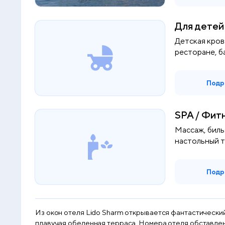
Для детей
Детская кров
ресторане, б
Подр
SPA / Фит
Массаж, билья
настольный т
Подр
Из окон отеля Lido Sharm открывается фантастический
плавучая обеденная терраса. Номера отеля обставлены современной мебелью. Пол выложен плиткой. В числе удобств кондиционер и балкон с панорамным видом на море. В