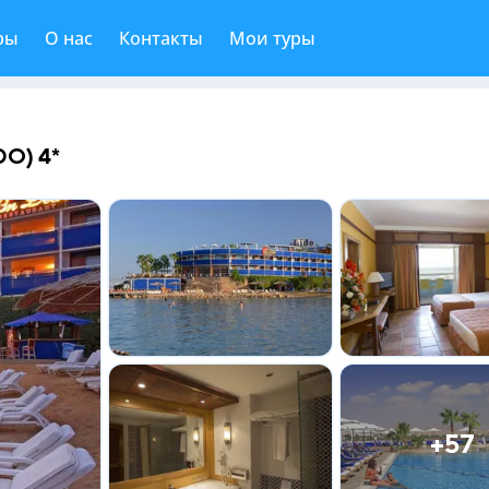
ры
О нас
Контакты
Мои туры
O) 4*
+57