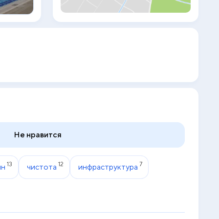
работают бар у бассейна и бар на
пляже. В ресторане, лаундже и баре на
террасе La Foli можно заказать
различные коктейли и блюда по меню в
непринужденной обстановке под
фоновую музыку с видом на район
Наама-Бэй. Гости отеля Lido Шарм могут
заказать сеанс массажа или отдохнуть в
бассейне на крыше и на террасе для
загара с видом на море. Во второй
половине дня можно позагорать на
шезлонгах на отдельном пляже. По
запросу предоставляется трансфер от/
до международного аэропорта Шарм-
эш-Шейх. Стойка регистрации отеля
Не нравится
работает круглосуточно. На
территории предусмотрена бесплатная
частная парковка.
13
12
7
йн
чистота
инфраструктура