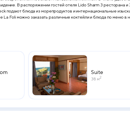
ino сервируют блюда по
eck подают блюда из морепродуктов и интернациональные изыск
асе La Foli можно заказать различные коктейли и блюда по меню 
ропорта Шарм-эш-Шейх. Стойка
тории предусмотрена бесплатная частная парковка.
oom
Suite
2
38 м