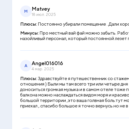
Matvey
M
18 июл. 2025
Плюсы:
Постоянно убирали помещение . Дали хоро
Минусы:
Про местный вай фай можно забыть. Работа
назойливый персонал, который постоянной лезет по
Angel016016
A
4 мар. 2025
Плюсы:
Здравствуйте я путешественник со стажем.
отношения ) Были мы там всего три или четыре дня
доноситься громкая музыка и в самом отеле тоже п
балкона можно наслаждаться видом моря и красиво
большой территории ,это ваша голвная боль.тут м
приехал ,.спасибо большое я точно вернусь.но не 