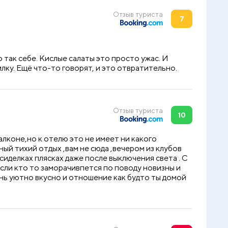
Отзыв туриста
7
о так себе. Кислые салаты это просто ужас. И
лку. Ещё что-то говорят, и это отвратительно.
Отзыв туриста
10
алконе,но к отелю это не имеет ни какого
ный тихий отдых ,вам не сюда ,вечером из клубов
сиделках плясках даже после выключения света . С
сли кто то заморачивпется по поводу новизны и
ень уютно вкусно и отношение как будто ты домой