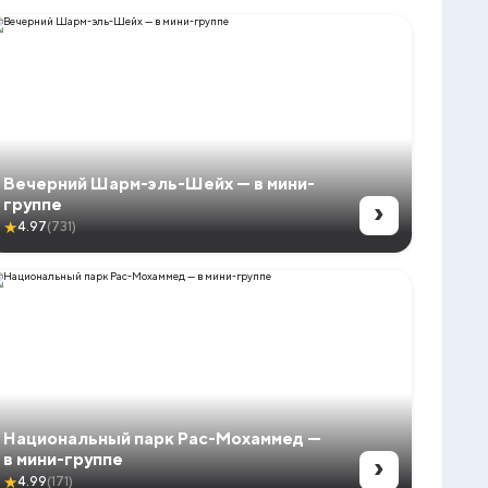
Вечерний Шарм-эль-Шейх — в мини-
›
группе
★
4.97
(731)
Национальный парк Рас-Мохаммед —
›
в мини-группе
★
4.99
(171)