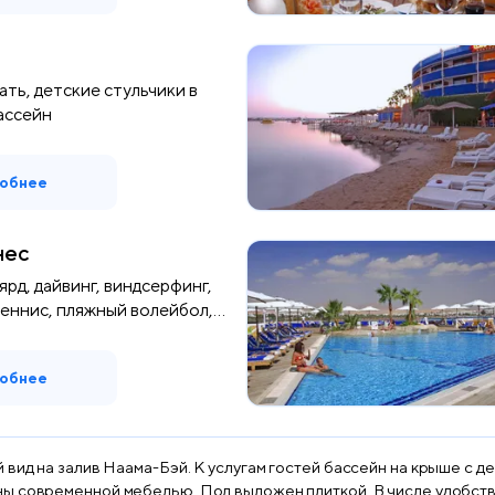
ать, детские стульчики в
ассейн
обнее
нес
рд, дайвинг, виндсерфинг,
еннис, пляжный волейбол,...
обнее
 вид на залив Наама-Бэй. К услугам гостей бассейн на крыше с 