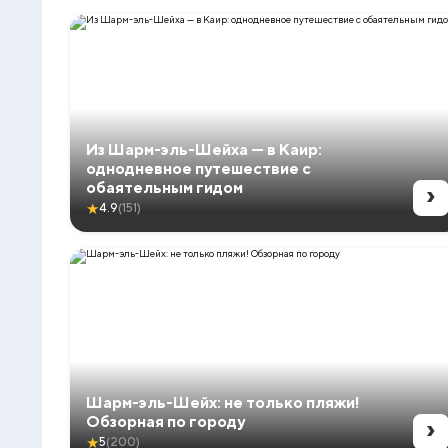
Из Шарм-эль-Шейха — в Каир:
однодневное путешествие с
›
обаятельным гидом
★
4.9
(151)
Шарм-эль-Шейх: не только пляжи!
›
Обзорная по городу
★
5
(200)