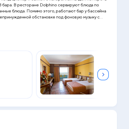
анные блюда. Помимо этого, работают бар у бассейна
в непринужденной обстановке под фоновую музыку с
Superior Do
Sea View
2
20 м