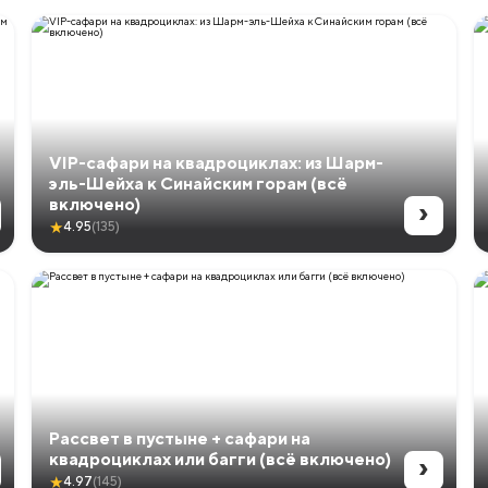
VIP-сафари на квадроциклах: из Шарм-
эль-Шейха к Синайским горам (всё
›
включено)
★
4.95
(135)
Рассвет в пустыне + сафари на
›
квадроциклах или багги (всё включено)
★
4.97
(145)