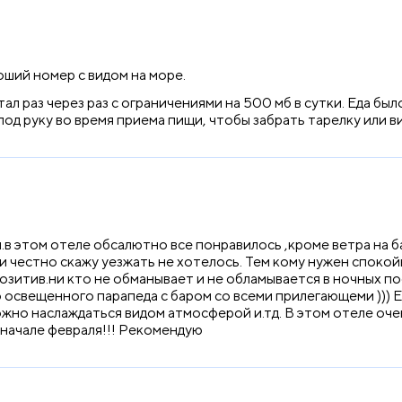
ший номер с видом на море.
л раз через раз с ограничениями на 500 мб в сутки. Еда был
д руку во время приема пищи, чтобы забрать тарелку или ви
в этом отеле обсалютно все понравилось ,кроме ветра на б
 и честно скажу уезжать не хотелось. Тем кому нужен спокой
озитив.ни кто не обманывает и не обламывается в ночных по
 освещенного парапеда с баром со всеми прилегающеми ))) Е
ожно наслаждаться видом атмосферой и.тд. В этом отеле оч
в начале февраля!!! Рекомендую