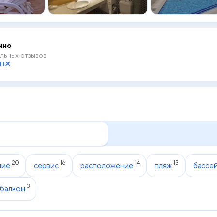
чно
льных отзывов
20
16
14
13
ние
сервис
расположение
пляж
бассе
3
балкон