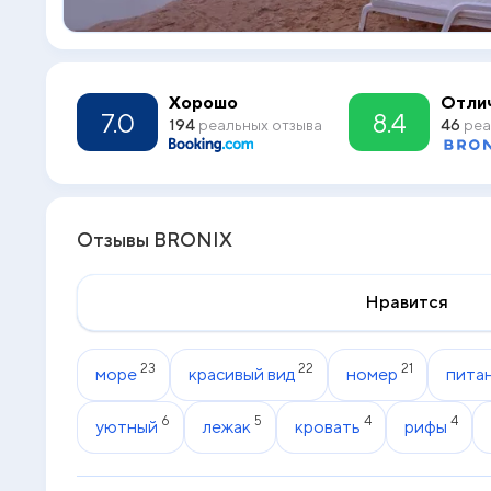
Хорошо
Отли
7.0
8.4
194
реальных отзыва
46
реа
Отзывы BRONIX
Нравится
23
22
21
море
красивый вид
номер
пита
6
5
4
4
уютный
лежак
кровать
рифы