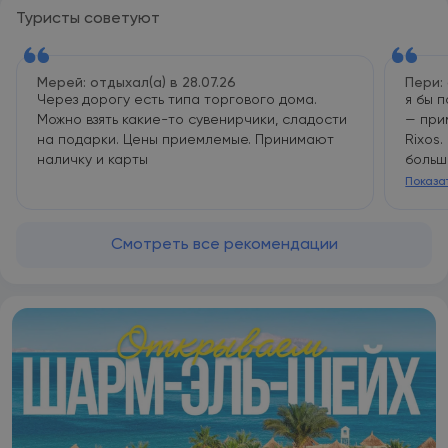
Шейхе и Международный конгресс-центр сети Jolie Ville
Туристы советуют
Hotels. Международный аэропорт Шарм-эш-Шейх
находится в 13 км. Предоставляется платный трансфер от/
до аэропорта.
Мерей: отдыхал(а) в 28.07.26
Пери: 
Через дорогу есть типа торгового дома.
я бы 
Можно взять какие-то сувенирчики, сладости
— при
на подарки. Цены приемлемые. Принимают
Rixos
наличку и карты
больш
к гост
Показа
Смотреть все рекомендации