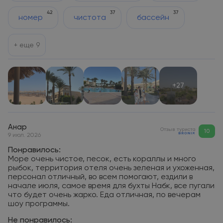
42
37
37
номер
чистота
бассейн
+ еще
9
+27
Анар
Отзыв туриста
10
9 июл. 2026
Понравилось:
Море очень чистое, песок, есть кораллы и много
рыбок, территория отеля очень зеленая и ухоженная,
персонал отличный, во всем помогают, ездили в
начале июля, самое время для бухты Набк, все пугали
что будет очень жарко. Еда отличная, по вечерам
шоу программы.
Не понравилось: