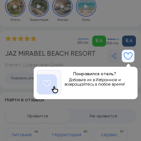
Отель
Территория
Номер
Пляж
8.6
8.6
235 отз.
2106 отз.
JAZ MIRABEL BEACH RESORT
Египет, Шарм-эль-Шейх
Понравился отель?
Показать отель на карте
Добавьте их в Избранное и
возвращайтесь в любое время!
Найти в отзывах
Нравится
Не нравится
64
60
57
питание
территория
сервис