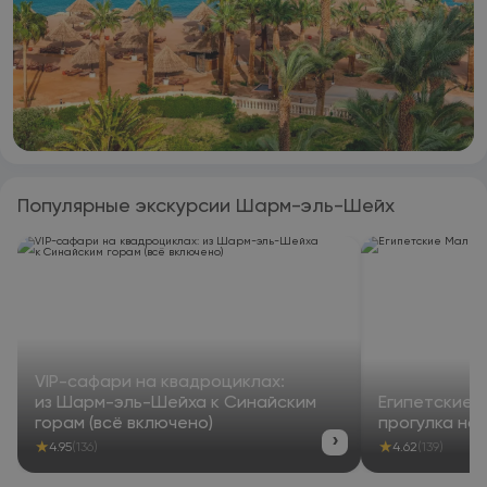
Популярные экскурсии Шарм-эль-Шейх
VIP-сафари на квадроциклах:
из Шарм-эль-Шейха к Синайским
Египетские 
горам (всё включено)
прогулка на 
›
★
★
4.95
(136)
4.62
(139)