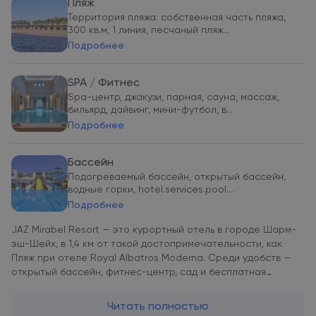
Пляж
Территория пляжа: собственная часть пляжа,
300 кв.м, 1 линия, песчаный пляж...
Подробнее
SPA / Фитнес
Spa-центр, джакузи, парная, сауна, массаж,
бильярд, дайвинг, мини-футбол, в...
Подробнее
Бассейн
Подогреваемый бассейн, открытый бассейн,
водные горки, hotel.services.pool....
Подробнее
JAZ Mirabel Resort — это курортный отель в городе Шарм-
эш-Шейх, в 1,4 км от такой достопримечательности, как
Пляж при отеле Royal Albatros Moderna. Среди удобств —
открытый бассейн, фитнес-центр, сад и бесплатная
частная парковка. В распоряжении гостей курортного
отеля с 5 звездами — частный пляж, а также номера с
Читать полностью
кондиционером, бесплатным Wi-Fi и собственной ванной