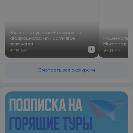
Рассвет в пустыне + сафари на
квадроциклах или багги (всё
Национальны
включено)
Мохаммед — 
›
★
★
4.97
(145)
4.99
(171)
Смотреть все экскурсии