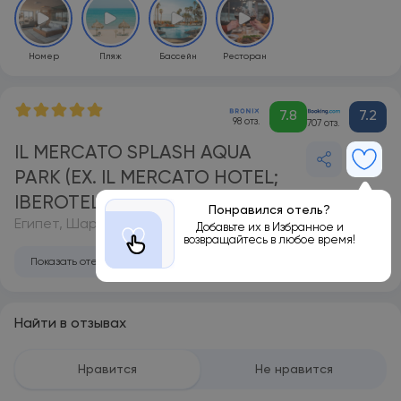
Номер
Пляж
Бассейн
Ресторан
7.8
7.2
98 отз.
707 отз.
IL MERCATO SPLASH AQUA
PARK (EX. IL MERCATO HOTEL;
IBEROTEL IL MERCATO)
Понравился отель?
Египет, Шарм-эль-Шейх
Добавьте их в Избранное и
возвращайтесь в любое время!
Показать отель на карте
Найти в отзывах
Нравится
Не нравится