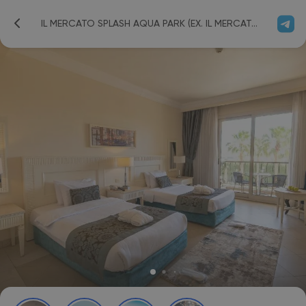
IL MERCATO SPLASH AQUA PARK (EX. IL MERCATO HOTEL; IBEROTEL IL MERCATO)