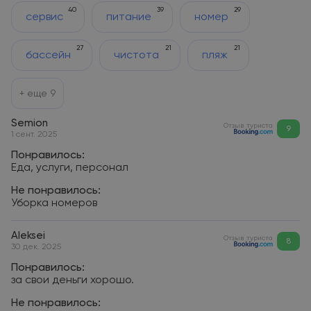
40
39
29
сервис
питание
номер
27
21
21
бассейн
чистота
пляж
+ еще
9
Semion
Отзыв туриста
9
1 сент. 2025
Понравилось:
Еда, услуги, персонал
Не понравилось:
Уборка номеров
Aleksei
Отзыв туриста
8
30 дек. 2025
Понравилось:
за свои деньги хорошо.
Не понравилось: