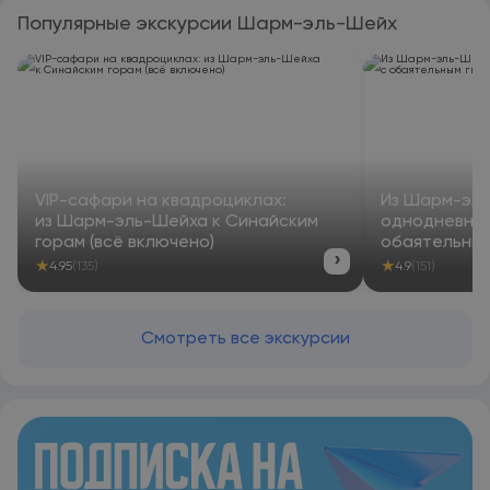
Популярные экскурсии Шарм-эль-Шейх
VIP-сафари на квадроциклах:
Из Шарм-эль
из Шарм-эль-Шейха к Синайским
однодневное
горам (всё включено)
обаятельным
›
★
★
4.95
(135)
4.9
(151)
Смотреть все экскурсии