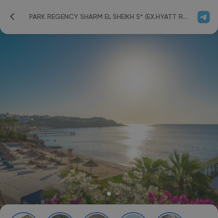
PARK REGENCY SHARM EL SHEIKH 5* (EX.HYATT REGENCY) 5*