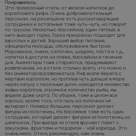
Понравилось:
Это прекрасный отель: от велком напитков до
кораллового рифа. Очень доброжелательный
персонал, на ресепшене есть русскоговорящие
сотрудники и остальные тоже чуть-чуть, но говорят
по -русски. Несколько бассейнов, один тёплый, в
него выходит горка. Горка прекрасно подходит для
взрослых и детей. Хороший выбор питания,
официанты молодцы, обслуживание быстрое.
Мороженое, снеки, салатики, шаурма, паста и т.д.,
напитки в доступе на пляже, бассейнах в течение
дня. Аниматоры тоже стараются, придумывают
развлечения, но в отеле столько всего, что можно и
без аниматоров развлекаться. Риф возле берега с
мёртвым кораллом, но проплыв чуть дальше в море
через лагуну с песочным дном, находится множество
живых кораллов, огромное количество рыбы, мы
видели даже ската. По уборке, тоже в целом все
хорошо, кроме того, что пыль на полочках не
вытирают. Номера большие, персонал делает
фигуры из полотенец. На бассейне тоже есть один
сотрудник, который делает фигурки из полотенец на
шезлонгах. При выезде из отеля вручают пакет с
закусками, фруктами и подарком - чай каркаде. Это
очень мило. Отель рекомендую, нам очень