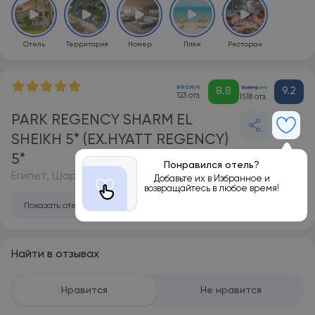
Отель
Территория
Номер
Пляж
Ресторан
8.8
9.2
123 отз.
1518 отз.
PARK REGENCY SHARM EL
SHEIKH 5* (EX.HYATT REGENCY)
5*
Понравился отель?
Египет, Шарм-эль-Шейх
Добавьте их в Избранное и
возвращайтесь в любое время!
Показать отель на карте
Найти в отзывах
Нравится
Не нравится