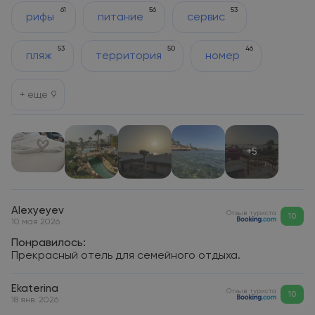
61
56
53
рифы
питание
сервис
53
50
46
пляж
территория
номер
+ еще
9
+5
Alexyeyev
Отзыв туриста
10
10 мая 2026
Понравилось:
Прекрасный отель для семейного отдыха.
Ekaterina
Отзыв туриста
10
18 янв. 2026