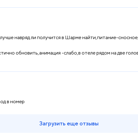
учше навряд ли получится в Шарме найти,питание-сносное,
стично обновить,анимация -слабо,в отеле рядом на две голо
од в номер
Загрузить еще отзывы