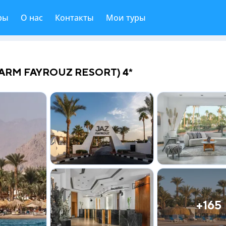
ры
О нас
Контакты
Мои туры
HARM FAYROUZ RESORT) 4*
+165