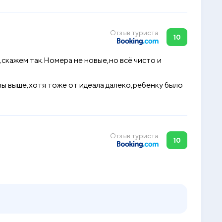
Отзыв туриста
10
скажем так.Номера не новые,но всё чисто и
вы выше,хотя тоже от идеала далеко,ребенку было
Отзыв туриста
10