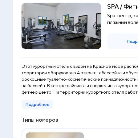
SPA / Фит
Spa-центр, ха
пляжный воле
Подр
Этот курортный отель с видом на Красное море распо
территории оборудовано 4 открытых бассейна и обустроен длинный собственный пляж. Во всех прост
роскошные туалетно-косметические принадлежности и 
на бассейн. В центре дайвинга и сноркелинга курортного отеля JAZ Fayrouz можно заняться водными видами спорта. Кроме того, в отеле открыт полностью оборудованный
фитнес-центр. На территории курортного отеля работают детский клуб и несколько д
открытая терраса с видом на набережную. В ресторане
Подробнее
системе «шведский стол». Помимо этого, к услугам гостей рест
Типы номеров