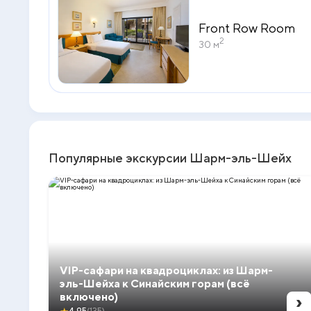
Front Row Room
2
30 м
Популярные экскурсии Шарм-эль-Шейх
VIP-сафари на квадроциклах: из Шарм-
эль-Шейха к Синайским горам (всё
›
включено)