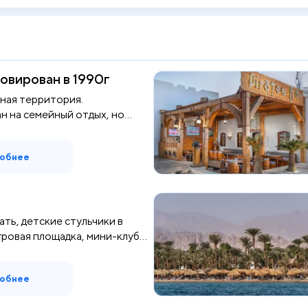
овирован в 1990г
ная территория.
 на семейный отдых, но
.
обнее
ать, детские стульчики в
ровая площадка, мини-клуб...
обнее