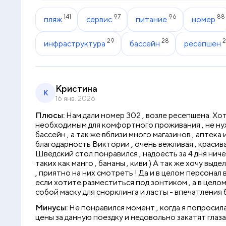
141
97
96
88
пляж
сервис
питание
номер
29
28
2
инфраструктура
бассейн
ресепшен
Кристина
К
16 янв. 2026
Плюсы:
Нам дали номер 302 , возле ресепшена. Хот
необходимым для комфортного проживания , не нужн
бассейн , а так же вблизи много магазинов , аптека 
благодарность Виктории , очень вежливая , красив
Шведский стол понравился , надоесть за 4 дня нич
таких как манго , бананы , киви ) А так же хочу в
, приятно на них смотреть ! Да и в целом персонал
если хотите разместиться под зонтиком , а в цело
собой маску для снорклинга и ласты - впечатления
Минусы:
Не понравился момент , когда я попросила
цены за данную поездку и недовольно закатят глаза