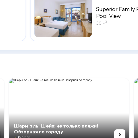
Superior Family
Pool View
2
30 м
Шарм-эль-Шейх: не только пляжи!
›
Обзорная по городу