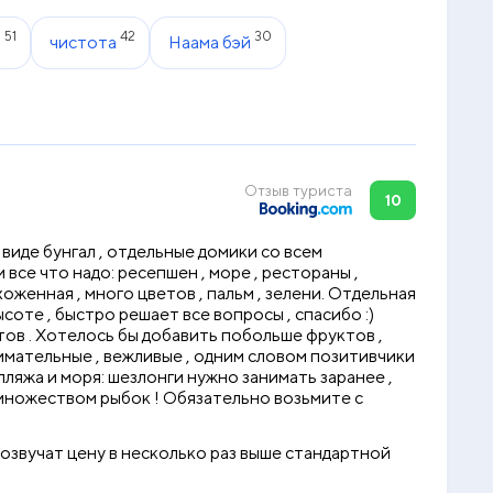
51
42
30
ы
чистота
Наама бэй
Отзыв туриста
10
 виде бунгал , отдельные домики со всем
все что надо: ресепшен , море , рестораны ,
ухоженная , много цветов , пальм , зелени. Отдельная
соте , быстро решает все вопросы , спасибо :)
ртов . Хотелось бы добавить побольше фруктов ,
внимательные , вежливые , одним словом позитивчики
пляжа и моря: шезлонги нужно занимать заранее ,
с множеством рыбок ! Обязательно возьмите с
е озвучат цену в несколько раз выше стандартной