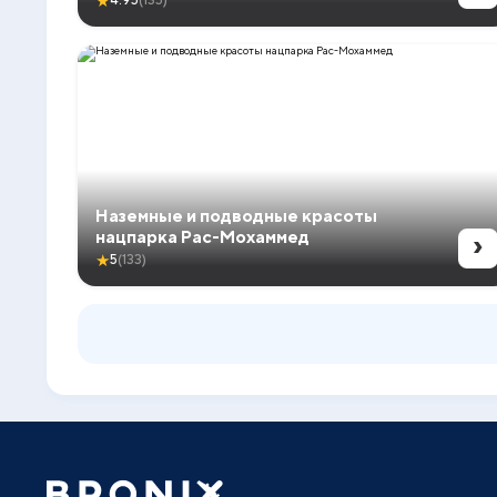
★
4.95
(135)
Наземные и подводные красоты
›
нацпарка Рас-Мохаммед
★
5
(133)