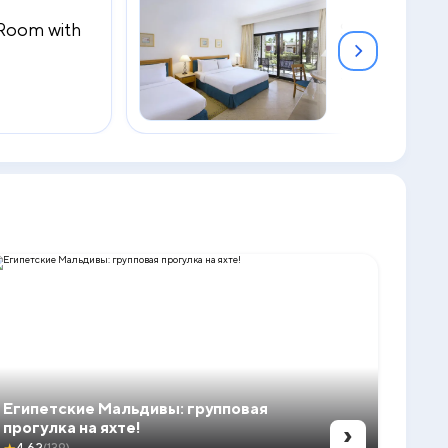
 Room with
Superior Fam
Garden View
2
30 м
Египетские Мальдивы: групповая
›
прогулка на яхте!