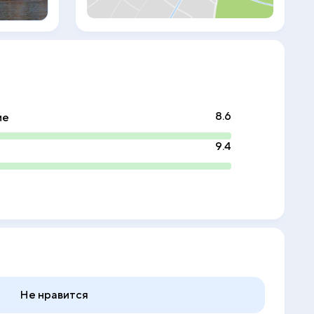
полностью оборудованный фитнес-
центр. На территории курортного отеля
работают детский клуб и несколько
детских бассейнов. В ресторане Wadi
курортного отеля JAZ Fayrouz
обустроена открытая терраса с видом
на набережную. В ресторане Starlight
Dinner, оформленном в бедуинском
стиле, со столиками на открытом
8.6
ие
воздухе предлагается обслуживание по
системе «шведский стол». Помимо этого,
к услугам гостей рестораны,
9.4
специализирующиеся на итальянской
кухне и блюдах из морепродуктов. Центр
курорта Наама-Бей находится всего в 5
минутах ходьбы от курортного отеля JAZ
Fayrouz. Этот красивый отель сети Jaz
откроется в Египте в январе 2024 года.
Не нравится