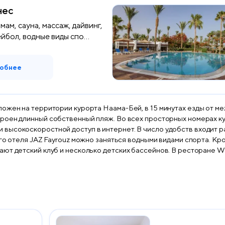
нес
мам, сауна, массаж, дайвинг,
йбол, водные виды спо...
обнее
ложен на территории курорта Наама-Бей, в 15 минутах езды от
орных номерах курортного отеля JAZ Fayrouz предоставляются
высокоскоростной доступ в интернет. В число удобств входит р
етских бассейнов. В ресторане Wadi курортного отеля JAZ Fayrouz обустроена
 Starlight Dinner, оформленном в бедуинском стиле, со столикам
ораны, специализирующиеся на итальянской кухне и блюдах из морепродуктов
находится всего в 5 минутах ходьбы от курортного отеля JAZ Fayrouz. Этот красивый отель сети Jaz о