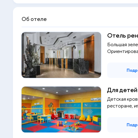
Об отеле
Отель рен
Большая зеле
Ориентирован
подойдет и д..
Подр
Для детей
Детская кров
ресторане, иг
Подр