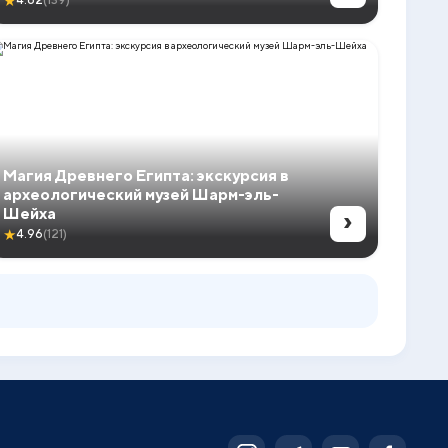
★
4.62
(139)
Магия Древнего Египта: экскурсия в
археологический музей Шарм-эль-
›
Шейха
★
4.96
(121)