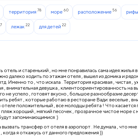
78
60
56
территория
море
расположение
риф
7
22
22
лежак
для детей
ь отель и старенький , но мне понравилась сама идея жилья в
о далеко ходить по этажам отеля , вышел из домика и рядом 
итд. Именно то , что искала . Территория красивая , чистая , 
ая , внимательная девушка , клиентоориентированность на вы
его не успело , готовят вкусно , большое разнообразие десе
ыделить ребят , которые работаю в ресторане Вади: веселые , 
 в отеле положительный , все молодцы ребята ! Что касается 
м пляж хороший , мягкий песочек , прозрачное чистое море 
 будут запоминающимися :)
 вызвать трансфер от отеля в аэропорт . Не думала , что мн
 , когда я откажусь от данного предложения ))