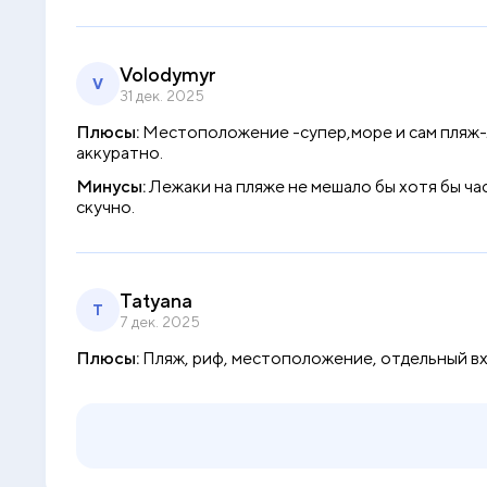
Volodymyr
V
31 дек. 2025
Плюсы:
Местоположение -супер,море и сам пляж-л
аккуратно.
Минусы:
Лежаки на пляже не мешало бы хотя бы ча
скучно.
Tatyana
T
7 дек. 2025
Плюсы:
Пляж, риф, местоположение, отдельный вх