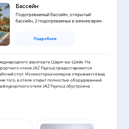
Бассейн
Подогреваемый бассейн, открытый
бассейн, 2 подогреваемых в зимнее время
(с ...
Подробнее
 международного аэропорта Шарм-эш-Шейх. На
абочий стол. Из некоторых номеров открывается вид
и на открытом воздухе предлагается обслуживание по
. Центр курорта Наама-Бей
ткроется в Египте в январе 2024 года.