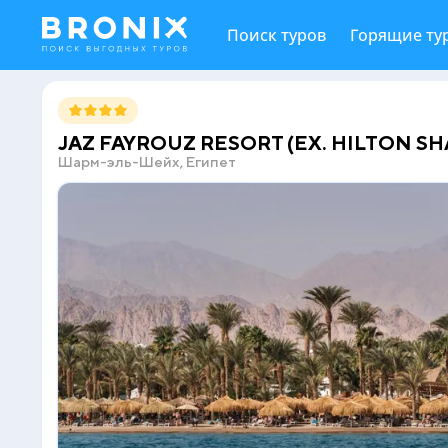
Поиск туров
Горящие ту
JAZ FAYROUZ RESORT (EX. HILTON S
Шарм-эль-Шейх, Египет