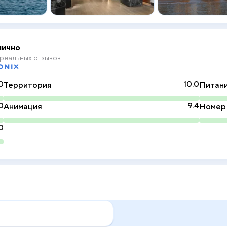
ично
реальных отзывов
0
10.0
Территория
Питан
0
9.4
Анимация
Номер
0