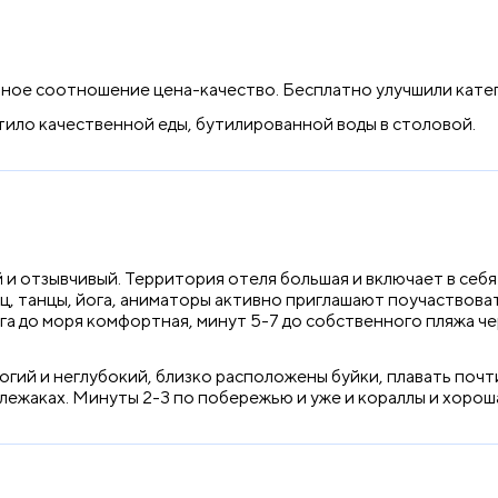
ное соотношение цена-качество. Бесплатно улучшили кате
тило качественной еды, бутилированной воды в столовой.
и отзывчивый. Территория отеля большая и включает в себя
ц, танцы, йога, аниматоры активно приглашают поучаствоват
га до моря комфортная, минут 5-7 до собственного пляжа ч
й и неглубокий, близко расположены буйки, плавать почти н
 лежаках. Минуты 2-3 по побережью и уже и кораллы и хорош