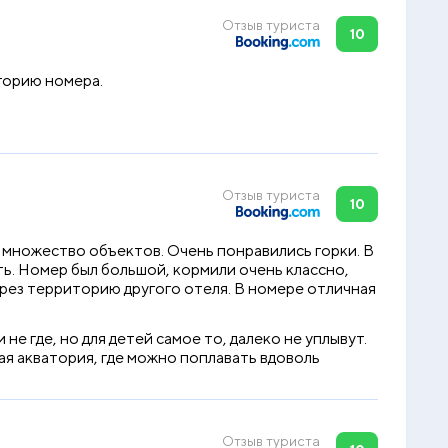
Отзыв туриста
10
горию номера.
Отзыв туриста
10
 множество объектов. Очень понравились горки. В
ь. Номер был большой, кормили очень классно,
ерез территорию другого отеля. В номере отличная
е где, но для детей самое то, далеко не уплывут.
ая акватория, где можно поплавать вдоволь
Отзыв туриста