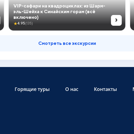
VIP-сафари на квадроциклах: из Шарм-
эль-Шейха к Синайским горам (всё
›
включено)
★
4.95
(135)
Смотреть все экскурсии
Горящие туры
О нас
Контакты