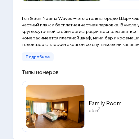
Fun & Sun Naama Waves — это отель в городе Шарм-эш-
частный пляж и бесплатная частная парковка. В числе у
круглосуточной стойки регистрации, воспользоваться тр
номерах имеется платяной шкаф, мини-бар и кофемаши
телевизор с плоским экраном со спутниковыми каналами. Гостям F
«шведский стол», континентальный завтрак и веганский завтрак. На территории отеля с 5 звездами можно поиграть в дартс. Fun & Sun Naama
Подробнее
расстоянии 13 км и 35 км соответственно от таких 
аэропорт Шарм-эш-Шейх находится в 10 км.
Типы номеров
Family Room
2
65 м