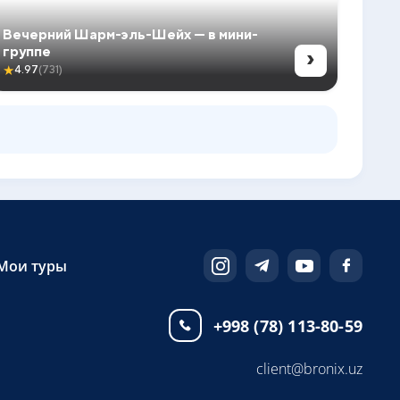
Вечерний Шарм-эль-Шейх — в мини-
›
группе
★
4.97
(731)
Мои туры
+998 (78) 113-80-59
client@bronix.uz