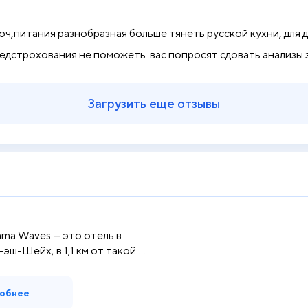
ч,питания разнобразная больше тянеть русской кухни, для де
дстрохования не поможеть..вас попросят сдовать анализы за
Загрузить еще отзывы
ama Waves — это отель в
ш-Шейх, в 1,1 км от такой ...
обнее