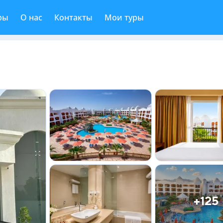
ры
О нас
Контакты
Мои туры
+125