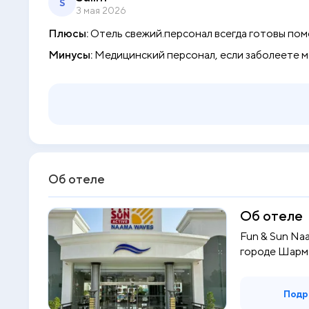
S
3 мая 2026
Плюсы:
Отель свежий.персонал всегда готовы помо
Минусы:
Медицинский персонал, если заболеете ме
Об отеле
Об отеле
Fun & Sun Na
городе Шарм-э
Подр