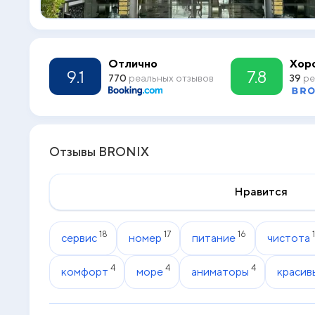
Отлично
Хор
9.1
7.8
770
реальных отзывов
39
ре
Отзывы BRONIX
Нравится
18
17
16
сервис
номер
питание
чистота
4
4
4
комфорт
море
аниматоры
красив