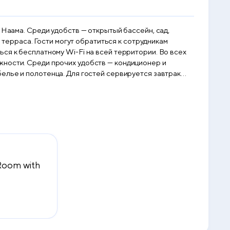
 Наама. Среди удобств — открытый бассейн, сад,
 терраса. Гости могут обратиться к сотрудникам
бесплатному Wi-Fi на всей территории. Во всех
жности. Среди прочих удобств — кондиционер и
ей сервируется завтрак
 Национальный парк Рас-Мохаммед. Международный
Room with