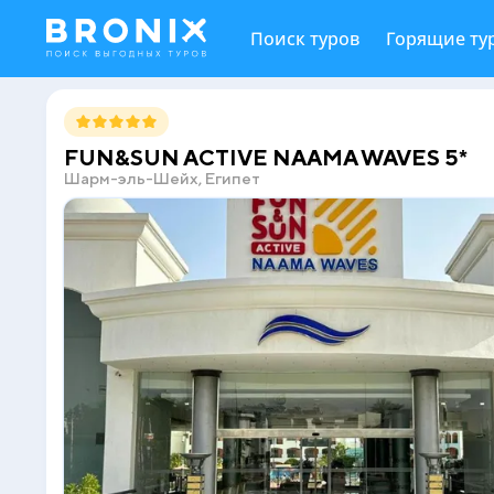
Поиск туров
Горящие ту
FUN&SUN ACTIVE NAAMA WAVES 5*
Шарм-эль-Шейх, Египет