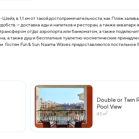
Шейх, в 1,1 км от такой достопримечательности, как Пляж залива
добств — доставка еды и напитков и ресторан, а также аквапарк и
ансфером от/до аэропорта или банкоматом, а также подключиться к 
на, а также душ и бесплатные туалетно-косметические принадле
un & Sun Naama Waves предоставляются постельное белье и полотенца. Для гост
 Waves располагается на
достопримечательностей, как Площадь Сохо в Шарм-эль-Шейхе и
Double or Twin 
Pool View
2
45 м