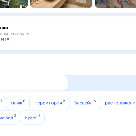
ошо
альных отзывов
13
8
8
6
пляж
территория
бассейн
расположени
3
3
ый вид
кухня