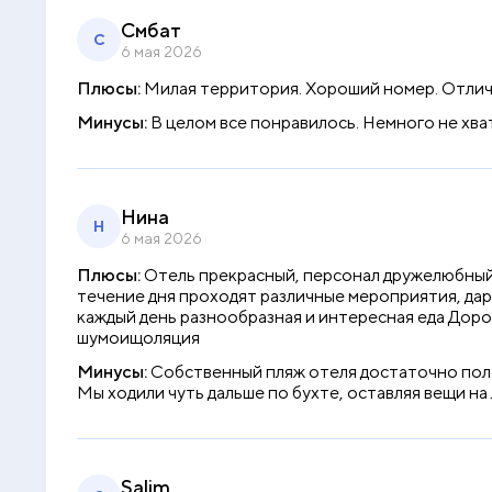
Смбат
С
6 мая 2026
Плюсы:
Милая территория. Хороший номер. Отлич
Минусы:
В целом все понравилось. Немного не хва
Нина
Н
6 мая 2026
Плюсы:
Отель прекрасный, персонал дружелюбный 
течение дня проходят различные мероприятия, дар
каждый день разнообразная и интересная еда Доро
шумоищоляция
Минусы:
Собственный пляж отеля достаточно пологи
Мы ходили чуть дальше по бухте, оставляя вещи на
Salim