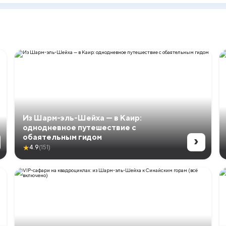
Из Шарм-эль-Шейха — в Каир:
однодневное путешествие с
›
обаятельным гидом
★
4.9
(151)