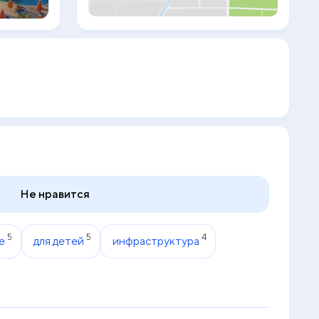
— кондиционер и телевизор с плоским
экраном со спутниковыми каналами.
Гостям Fun & Sun Naama Waves
предоставляются постельное белье и
полотенца. Для гостей сервируется
завтрак «шведский стол»,
континентальный завтрак и веганский
завтрак. На территории отеля с 5
звездами можно поиграть в дартс. Fun &
Sun Naama Waves располагается на
расстоянии 13 км и 35 км соответственно
от таких достопримечательностей, как
Площадь Сохо в Шарм-эль-Шейхе и
Национальный парк Рас-Мохаммед.
Международный аэропорт Шарм-эш-
Не нравится
Шейх находится в 10 км.
5
5
4
е
для детей
инфраструктура