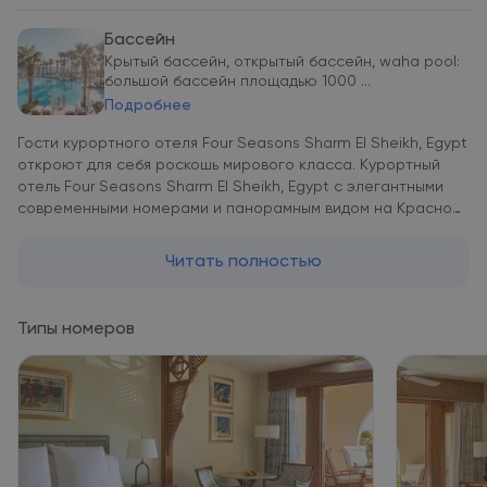
Бассейн
Крытый бассейн, открытый бассейн, waha pool:
большой бассейн площадью 1000 ...
Подробнее
Гости курортного отеля Four Seasons Sharm El Sheikh, Egypt
откроют для себя роскошь мирового класса. Курортный
отель Four Seasons Sharm El Sheikh, Egypt с элегантными
современными номерами и панорамным видом на Красное
море расположен на частном пляже протяженностью один
километр. В этом роскошном оазисе между пустыней и
Читать полностью
рифом круглый год сияет солнце. К услугам гостей 5
открытых бассейнов, 10 ресторанов на открытом воздухе,
знаменитый спа-центр, детский клуб Kids For All Seasons,
Типы номеров
где юные гости могут весело провести время, а также
дайвинг-центр PADI с квалифицированными инструкторами,
один из лучших рифов в регионе и фуникулер, идущий с
вершины холма к пляжу. Просторные номера и большие
люксы с 1–4 спальнями оформлены в современном или
традиционном арабском стиле. В распоряжении гостей
всех номеров собственный балкон или терраса. Помимо