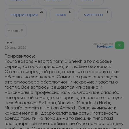
25
17
13
территория
пляж
чистота
+ еще
9
Leo
Отзыв туриста
10
20 апр. 2026
Понравилось:
Four Seasons Resort Sharm El Sheikh это любовь и
сервис, который превосходит любые ожидания!
Отель в очередной раз доказал, что его репутация
абсолютно заслужена. Самое потрясающее здесь
это атмосфера абсолютной и искренней заботы о
гостях. Все вопросы решаются мгновенно и
максимально профессионально. Огромное спасибо
невероятной команде, которая сделала этот отпуск
незабываемым: Svitlana, Youssef, Mamdouh Harbi,
Mustafa Ibrahim и Haitian Ahmed . Ваше внимание к
каждой мелочи, доброжелательность и готовность
всегда прийти на помощь - это высший пилотаж!
Благодаря вам мое пребывание было по-настоящему