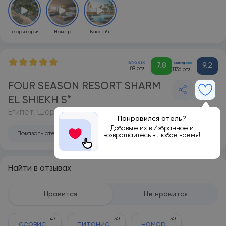
Территория
Номер
Бассейн
7.8
9.2
89 отз.
1136 отз.
FOUR SEASON RESORT SHARM
EL SHIEKH 5*
Египет, Шарм-эль-Шейх
Понравился отель?
Добавьте их в Избранное и
Показать отель на карте
возвращайтесь в любое время!
Найти в отзывах
Нравится
Не нравится
47
30
30
сервис
питание
номер