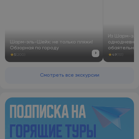
Из Шарм-эль
Шарм-эль-Шейх: не только пляжи!
однодневное
Обзорная по городу
обаятельным
›
★
★
5
(200)
4.9
(151)
Смотреть все экскурсии