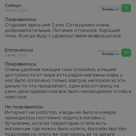
Сейхун
Отзыв туриста
10
28 мар. 2026
Понравилось:
Отдыхаю здесь уже 2 раз. Сотрудники очень
доброжелательные. Питание отличное. Хороший
пляж. Всегда буду с удовольствием возвращаться.
Emirasanova
Отзыв туриста
10
3 февр. 2026
Понравилось:
Очень удобная локация тихо спокойно, в пешей
доступности от моря есть рядом магазины кафе, у
нас было оплачено только завтрак неплохой за эти
деньги то что предлагает, один раз остались на
ужин цена адекватная все было необходимое чтобы в
наесться
Не понравилось:
Интернет не работал, и воды не было в номере
приходилось постоянно ходить в магазин с
бутылками, хотя на территории отеля есть
магазинчик где можно было купить, бассейн был без
подогрева но опять же повторюсь за те деньги