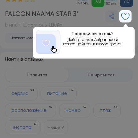
7.8
7.0
227 отз.
1752 отз.
FALCON NAAMA STAR 3*
Египет, Шарм-эль-Шейх
Понравился отель?
Показать отель на карте
Добавьте их в Избранное и
возвращайтесь в любое время!
Найти в отзывах
Нравится
Не нравится
98
86
сервис
питание
59
57
47
расположение
номер
пляж
45
чистота
+ еще
9