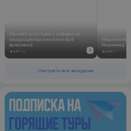
Рассвет в пустыне + сафари на
квадроциклах или багги (всё
Национальны
включено)
Мохаммед — 
›
★
★
4.97
(146)
4.99
(171)
Смотреть все экскурсии