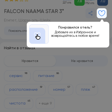
7.8
7.0
227 отз.
1752 отз.
FALCON NAAMA STAR 3*
Египет, Шарм-эль-Шейх
Понравился отель?
Показать отель на карте
Добавьте их в Избранное и
возвращайтесь в любое время!
Найти в отзывах
Нравится
Не нравится
98
86
сервис
питание
59
57
47
расположение
номер
пляж
45
чистота
+ еще
9