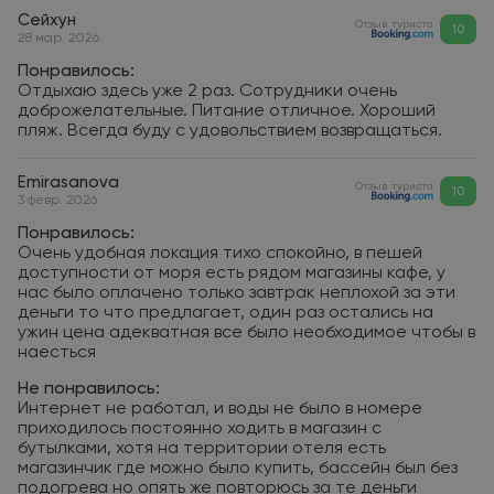
Сейхун
Отзыв туриста
10
28 мар. 2026
Понравилось:
Отдыхаю здесь уже 2 раз. Сотрудники очень
доброжелательные. Питание отличное. Хороший
пляж. Всегда буду с удовольствием возвращаться.
Emirasanova
Отзыв туриста
10
3 февр. 2026
Понравилось:
Очень удобная локация тихо спокойно, в пешей
доступности от моря есть рядом магазины кафе, у
нас было оплачено только завтрак неплохой за эти
деньги то что предлагает, один раз остались на
ужин цена адекватная все было необходимое чтобы в
наесться
Не понравилось:
Интернет не работал, и воды не было в номере
приходилось постоянно ходить в магазин с
бутылками, хотя на территории отеля есть
магазинчик где можно было купить, бассейн был без
подогрева но опять же повторюсь за те деньги