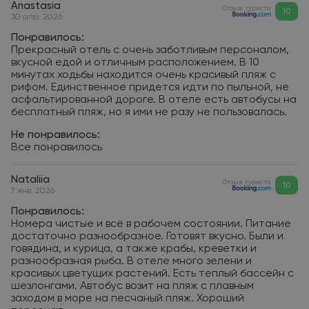
Anastasia
Отзыв туриста
10
30 апр. 2026
Понравилось:
Прекрасный отель с очень заботливым персоналом,
вкусной едой и отличным расположением. В 10
минутах ходьбы находится очень красивый пляж с
рифом. Единственное придется идти по пыльной, не
асфальтированной дороге. В отеле есть автобусы на
бесплатный пляж, но я ими не разу не пользовалась.
Не понравилось:
Все понравилось
Nataliia
Отзыв туриста
10
7 янв. 2026
Понравилось:
Номера чистые и всё в рабочем состоянии. Питание
достаточно разнообразное. Готовят вкусно. Были и
говядина, и курица, а также крабы, креветки и
разнообразная рыба. В отеле много зелени и
красивых цветущих растений. Есть теплый бассейн с
шезлонгами. Автобус возит на пляж с плавным
заходом в море на песчаный пляж. Хороший