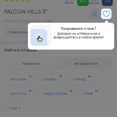
8.0
7.3
206 отз.
1277 отз.
FALCON HILLS 3*
Египет, Шарм-эль-Шейх
Понравился отель?
Показать отель на карте
Добавьте их в Избранное и
возвращайтесь в любое время!
Найти в отзывах
Нравится
Не нравится
77
75
66
питание
сервис
номер
54
46
44
чистота
территория
пляж
+ еще
9