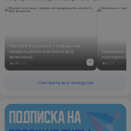
Рассвет в пустыне + сафари на
квадроциклах или багги (всё
Наземные и 
включено)
нацпарка Р
›
★
★
4.97
(145)
5
(133)
Смотреть все экскурсии