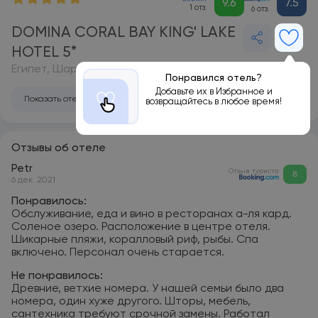
9.6
7.5
1 отз.
6 отз.
DOMINA CORAL BAY KING' LAKE
HOTEL 5*
Египет, Шарм-эль-Шейх
Понравился отель?
Добавьте их в Избранное и
Показать отель на карте
возвращайтесь в любое время!
Отзывы об отеле
Petr
Отзыв туриста
8
6 дек. 2021
Понравилось:
Обслуживание, еда и вино в ресторанах а-ля кард.
Соленое озеро. Расположение в центре отеля.
Шикарные пляжи, коралловый риф, рыбы. Спа
включено. Персонал очень старается.
Не понравилось:
Древние, ветхие номера. У нашей семьи было два
номера, один хуже другого. Шторы, мебель,
сантехника требуют срочной замены. Работал