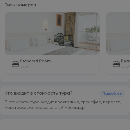
Типы номеров
Standard Room
Beac
2
2
39 м
39 м
Что входит в стоимость тура?
Подробнее
В стоимость тура входит проживание, трансфер, перелет,
медстраховка, персональный менеджер