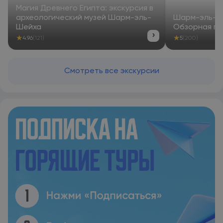
Магия Древнего Египта: экскурсия в
археологический музей Шарм-эль-
Шарм-эль-Ше
Шейха
Обзорная по
›
★
★
4.96
(121)
5
(200)
Смотреть все экскурсии