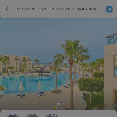
IVY CYRENE ISLAND (EX. IVY CYRENE AQUAPARK RESORT; CYRENE ISLAND HOTEL; AURORA CYRENE) 4*