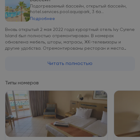
Бассейн
Подогреваемый бассейн, открытый бассейн,
hotel.services.pool.aquapark, 3 ба...
Подробнее
Вновь открытый 2 мая 2022 года курортный отель Ivy Cyrene
Island был полностью отремонтирован. В номерах
обновлена мебель, шторы, матрасы, ЖК-телевизоры и
другие удобства. Отремонтированы ресторан и места
общего пользования. Гости по достоинству оценят
современный дизайн отеля, который отлично подходит для
Читать полностью
комфортного отдыха. К услугам гостей курортного отеля
Ivy Cyrene Island 2 открытых бассейна, частный пляж и
просторные номера с кондиционером. Номера курортного
Типы номеров
отеля Ivy Cyrene Island оформлены в теплых тонах. В числе
удобств спутниковое телевидение, мини-бар и собственная
ванная комната. Осуществляется доставка еды и напитков
в номер. Отель предлагает 3 плана питания: завтрак, «всё
включено» или «всё включено без ограничений». В
ресторанах курортного отеля Ivy Cyrene Island сервируют
разнообразные блюда в формате «шведского стола» и по
меню. В баре у бассейна Al Baida подают коктейли и
регулярно проводят различные мероприятия, в том числе