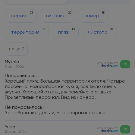
23
20
18
сервис
питание
номер
12
10
10
территория
пляж
чистота
+ еще
9
Mykola
Отзыв туриста
10
3 мая 2026
Понравилось:
Хороший пляж. Большая территория отеля. Четыре
бассейна. Разнообразная кухня, все было очень
вкусно. Хороший отель для семейного отдыха.
Приветливый персонал. Вид из номера.
Не понравилось:
За небольшие деньги, мне понравилось все.
Yuliia
Отзыв туриста
10
10 апр. 2026