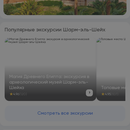
Популярные экскурсии Шарм-эль-Шейх
Магия Древнего Египта: экскурсия в
археологический музей Шарм-эль-
Шейха
Топовые ме
›
★
★
4.96
(120)
4.95
(107)
Смотреть все экскурсии