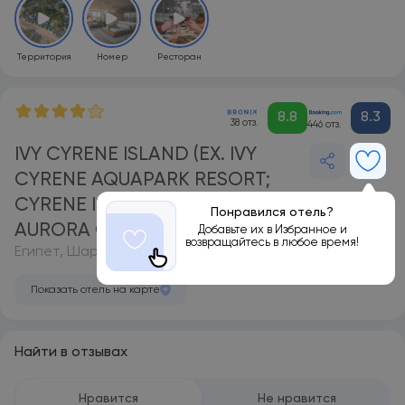
Территория
Номер
Ресторан
8.8
8.3
38 отз.
446 отз.
IVY CYRENE ISLAND (EX. IVY
CYRENE AQUAPARK RESORT;
CYRENE ISLAND HOTEL;
Понравился отель?
AURORA CYRENE) 4*
Добавьте их в Избранное и
возвращайтесь в любое время!
Египет, Шарм-эль-Шейх
Показать отель на карте
Найти в отзывах
Нравится
Не нравится