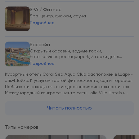
SPA / Фитнес
Spa-центр, джакузи, сауна
Подробнее
Бассейн
Открытый бассейн, водные горки,
hotel.services.pool.aquapark, 3 горки для д...
Подробнее
Курортный отель Coral Sea Aqua Club расположен в Шарм-
эль-Шейхе. К услугам гостей фитнес-центр, сад и терраса.
Поблизости находятся такие достопримечательности, как
Международный конгресс-центр сети Jolie Ville Hotels и
Коптская церковь. На территории отеля работает бар.
Номера оснащены телевизором с плоским экраном и
Читать полностью
спутниковыми каналами. Среди прочих удобств чайник. Из
некоторых номеров курортного отеля Coral Sea Aqua Club
открывается вид на бассейн. В собственной ванной
Типы номеров
комнате установлена ванна. По утрам подают завтрак
«шведский стол» или халяльный завтрак. Ресторан