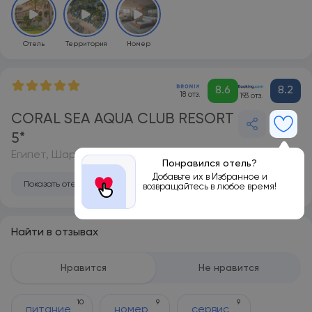
Отель
Территория
Номер
8.6
8.2
18 отз.
193 отз.
CORAL SEA AQUA CLUB RESORT
5*
Египет, Шарм-эль-Шейх
Понравился отель?
Добавьте их в Избранное и
Показать отель на карте
возвращайтесь в любое время!
Найти в отзывах
Нравится
Не нравится
10
9
9
питание
номер
сервис