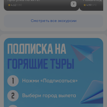
прогулка на яхте!
Мохаммед — 
›
★
★
4.62
(139)
4.99
(171)
Смотреть все экскурсии