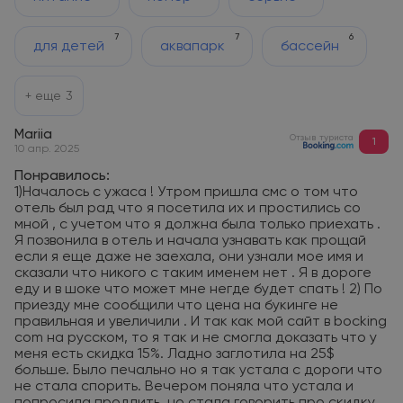
7
7
6
для детей
аквапарк
бассейн
+ еще
3
Mariia
Отзыв туриста
1
10 апр. 2025
Понравилось:
1)Началось с ужаса ! Утром пришла смс о том что
отель был рад что я посетила их и простились со
мной , с учетом что я должна была только приехать .
Я позвонила в отель и начала узнавать как прощай
если я еще даже не заехала, они узнали мое имя и
сказали что никого с таким именем нет . Я в дороге
еду и в шоке что может мне негде будет спать ! 2) По
приезду мне сообщили что цена на букинге не
правильная и увеличили . И так как мой сайт в bocking
com на русском, то я так и не смогла доказать что у
меня есть скидка 15%. Ладно заглотила на 25$
больше. Было печально но я так устала с дороги что
не стала спорить. Вечером поняла что устала и