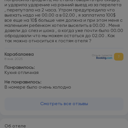
попросила продлить, но стала говорить про скидку,
и ударила ударение на ранний выезд из за перелета
, перепутала на 2 часа. Утром предупредила что
выехать надо не 00.00 а в 02.00 , я заплатила 100$
все еще на 10$ больше чем должна и при этом меня с
маленьким ребенком хотели выселить в 00.00 . Меня
довели до слез и шока , а когда уже почти было 00.00
обрадовали что мы можем остаться до 02.00 . Как
так можно относиться к гостям отеля ?
Карабалаева
Отзыв туриста
7
8 янв. 2025
Понравилось:
Кухня отличная
Не понравилось:
В номере было очень холодно
Смотреть все отзывы
Об отеле