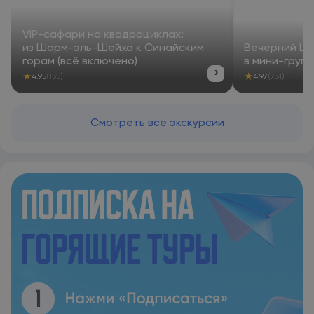
VIP-сафари на квадроциклах:
из Шарм-эль-Шейха к Синайским
Вечерний Ш
горам (всё включено)
в мини-груп
›
★
★
4.95
(135)
4.97
(731)
Смотреть все экскурсии