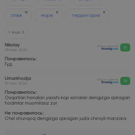
10
8
8
пляж
море
территория
+ еще
6
Nikolay
Отзыв туриста
10
28 мар. 2026
Понравилось:
Гуд
Umarkhodja
Отзыв туриста
10
10 мар. 2026
Понравилось:
Ovqatlari honalari yaxshi kop xonalari dengizga qaragan
hodimlar muomilasiz zor
Не понравилось:
Otel shunqoq dengizga qaragan juda chiroyli manzara