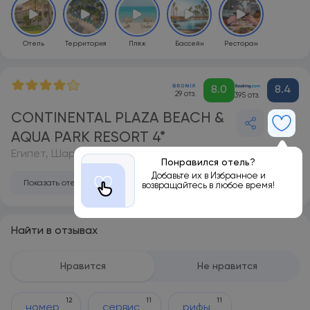
Отель
Территория
Пляж
Бассейн
Ресторан
8.0
8.4
29 отз.
395 отз.
CONTINENTAL PLAZA BEACH &
AQUA PARK RESORT 4*
Египет, Шарм-эль-Шейх
Понравился отель?
Добавьте их в Избранное и
Показать отель на карте
возвращайтесь в любое время!
Найти в отзывах
Нравится
Не нравится
12
11
11
номер
сервис
рифы