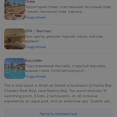
Пляж
Территория пляжа: собственный песчаный пляж,
1 линия, песчаный пляж, охрана...
Подробнее
SPA / Фитнес
Spa-центр, джакузи, парная, сауна, массаж,
дайвинг
Подробнее
Бассейн
Подогреваемый бассейн, открытый бассейн,
водные горки, hotel.services.pool....
Подробнее
This 4-star resort in Sharn el-Sheikh is located in El Pasha Bay
(Garden Reef Bay), near Naama Bay. The resort features 10
swimming pools, 6 bars, 2 restaurants, an all-inclusive
experience, an aqua park, and an extensive spa. Guests will
have free access to the Aqua Park. The bright and
comfortable rooms include satellite TV, an electric kettle,
Читать полностью