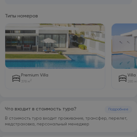
Типы номеров
Premium Villa
Villa
2
378 м
285 м
Что входит в стоимость тура?
Подробнее
В стоимость тура входит проживание, трансфер, перелет,
медстраховка, персональный менеджер