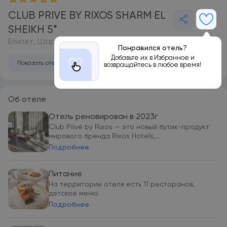
CLUB PRIVE BY RIXOS SHARM EL
SHEIKH 5*
Египет, Шарм-эль-Шейх
Понравился отель?
Добавьте их в Избранное и
Показать отель на карте
возвращайтесь в любое время!
Об отеле
Отель реновирован в 2023г
Club Privé by Rixos — это новый бутик-продукт
мирового бренда Rixos Hotels,...
Подробнее
Питание
На территории отеля есть 11 ресторанов,
детское меню
Подробнее