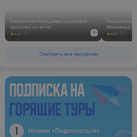
Египетские Мальдивы: групповая
Национальны
прогулка на яхте!
Мохаммед — 
›
★
★
4.62
(139)
4.99
(171)
Смотреть все экскурсии