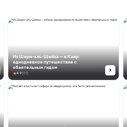
Из Шарм-эль-Шейха — в Каир:
однодневное путешествие с
›
обаятельным гидом
★
4.9
(151)