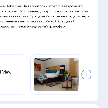
оне Набк Бэй. На территории этого 5-звездочного
в и баров. Расстояние до аэропорта составляет 7 км.
ковыми каналами. Среди удобств также кондиционер и
 утренние занятия аквааэробикой. Для детей
 предоставляется ежедневный трансфер.
Superior Roo
l View
View
2
38 м