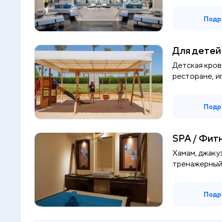
Подр
Для детей
Детская кров
ресторане, иг
Подр
SPA / Фит
Хамам, джакуз
тренажерный 
тенни...
Подр