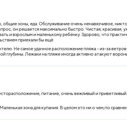
, общие зоны, еда. Обслуживание очень ненавязчивое, никт
опрос, он решается максимально быстро. Чистая, красивая, 
вать и взрослым и маленькому ребёнку. Здорово, что практ
льствием приехали бы ещё
телю. Не самое удачное расположение пляжа - из-за ветров
ой глубины. Лежаки на пляже иногда активно атакуют ворон
сторасположение, питание, очень вежливый и приветливый п
Маленькая зона для купания. В целом это ни о чем,по сравне