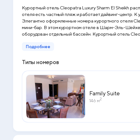
Курортный отель Cleopatra Luxury Sharm El Sheikh ра
отеля есть частный пляж и работает дайвинг-центр. К 
Элегантно оформленные номера курортного отеля Cleo
мини-бар. В этом курортном отеле в Шарм-Эль-Шейхе 
оборудован отдельный бассейн. Курортный отель Cleop
Подробнее
Типы номеров
Family Suite
2
146 м