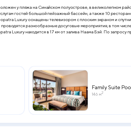
сположен у пляжа на Синайском полуострове, в великолепном рай
услугам гостей большой пейзажный бассейн, а также 10 ресторано
patra Luxury оснащены телевизором с плоским экраном и спутни
проводятся разнообразные досуговые мероприятия, в том числе
atra Luxury находится в 17 км от залива Наама Бэй. По запросу
Family Suite Poo
2
146 м