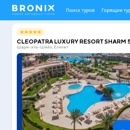
Поиск туров
Горящие ту
CLEOPATRA LUXURY RESORT SHARM 5
Шарм-эль-Шейх, Египет