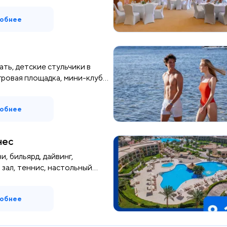
обнее
ать, детские стульчики в
ровая площадка, мини-клуб...
обнее
нес
и, бильярд, дайвинг,
зал, теннис, настольный
обнее