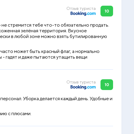
Отзыв туриста
10
о не стремится тебе что-то обязательно продать.
ухоженная зелёная территория. Вкусное
ически в любой зоне можно взять бутилированную
 часто может быть красный флаг, а нормально
ы - гадят и даже пытаются утащить вещи
Отзыв туриста
10
ерсонал. Уборка делается каждый день. Удобные и
нию с плюсами.