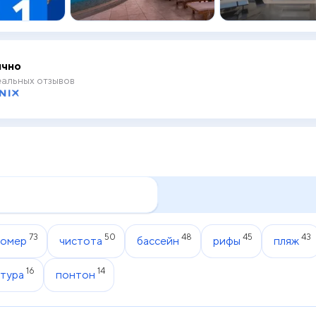
чно
альных отзывов
73
50
48
45
43
номер
чистота
бассейн
рифы
пляж
16
14
тура
понтон