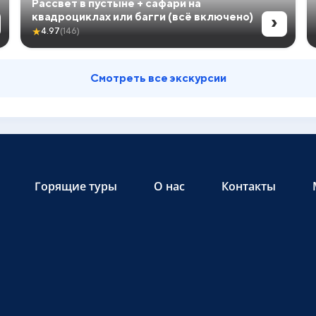
Рассвет в пустыне + сафари на
›
квадроциклах или багги (всё включено)
★
4.97
(146)
Смотреть все экскурсии
Горящие туры
О нас
Контакты