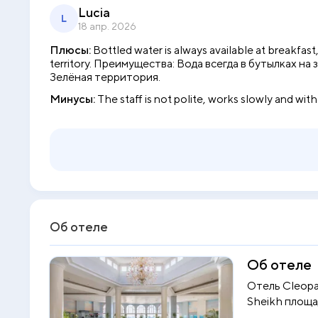
Lucia
L
18 апр. 2026
Плюсы:
Bottled water is always available at breakfast
territory. Преимущества: Вода всегда в бутылках н
Зелёная территория.
Минусы:
The staff is not polite, works slowly and 
Об отеле
Об отеле
Отель Cleopat
Sheikh площад