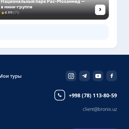
Национальный парк Рас-Мохаммед —
›
в мини-группе
★
4.99
(171)
Мои туры
+998 (78) 113-80-59
client@bronix.uz