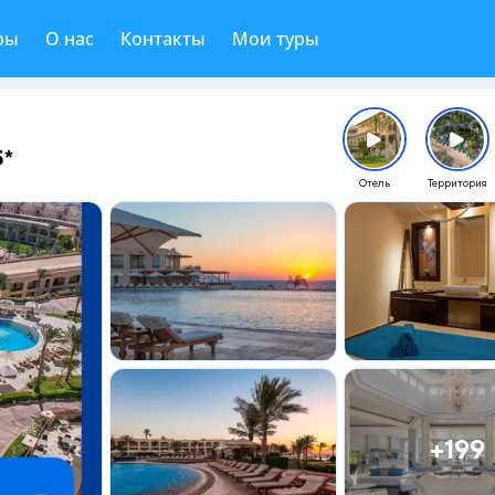
ры
О нас
Контакты
Мои туры
*
Отель
Территория
+199