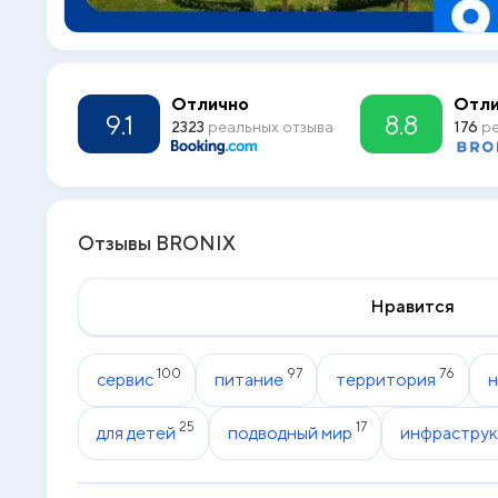
Отлично
Отли
9.1
8.8
2323
реальных отзыва
176
ре
Отзывы BRONIX
Нравится
100
97
76
сервис
питание
территория
25
17
для детей
подводный мир
инфраструк