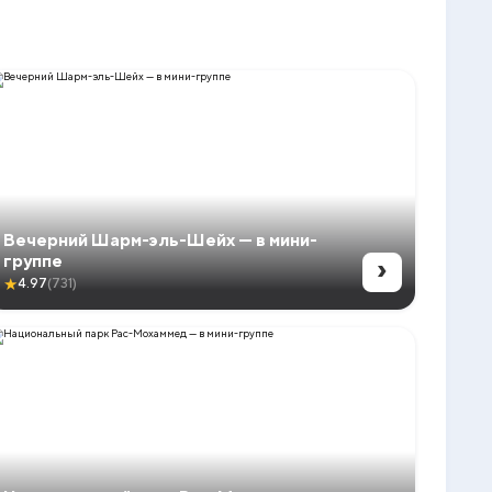
Вечерний Шарм-эль-Шейх — в мини-
›
группе
★
4.97
(731)