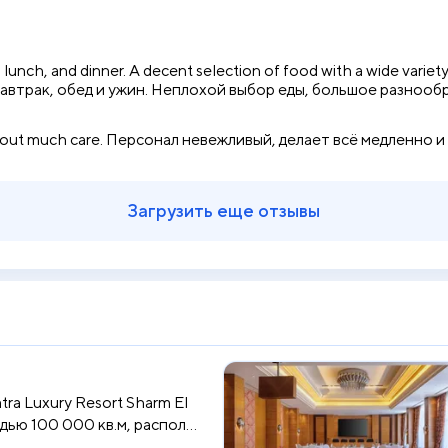
, lunch, and dinner. A decent selection of food with a wide varie
а завтрак, обед и ужин. Неплохой выбор еды, большое разноо
without much care. Персонал невежливый, делает всё медленно и
Загрузить еще отзывы
ra Luxury Resort Sharm El
ью 100 000 кв.м, распол...