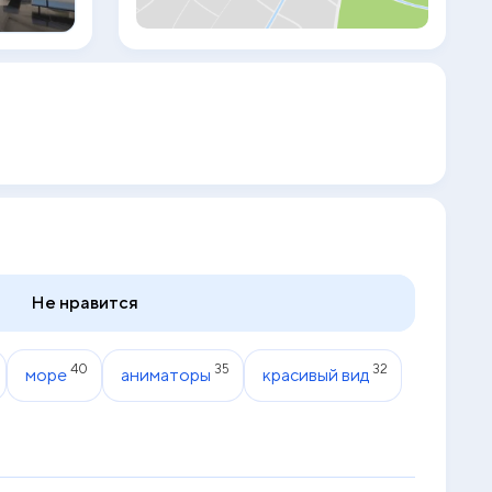
занятия аквааэробикой. Для детей
оборудован отдельный бассейн.
Курортный отель Cleopatra Luxury
находится в 17 км от залива Наама Бэй. По
запросу предоставляется ежедневный
трансфер.
Не нравится
40
35
32
море
аниматоры
красивый вид