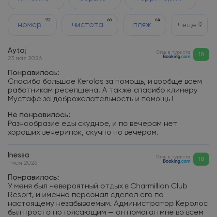
92
66
64
номер
чистота
пляж
+ еще
9
Aytaj
Отзыв туриста
10
23 мая 2026
Понравилось:
Спасибо большое Kerolos за помощь, и вообще всем
работникам ресепшена. А также спасибо клинеру
Мустафе за доброжелательность и помощь !
Не понравилось:
Разнообразие еды скудное, и по вечерам нет
хороших вечеринок, скучно по вечерам.
Inessa
Отзыв туриста
10
1 мая 2026
Понравилось:
У меня был невероятный отдых в Charmillion Club
Resort, и именно персонал сделал его по-
настоящему незабываемым. Администратор Керолос
был просто потрясающим — он помогал мне во всём