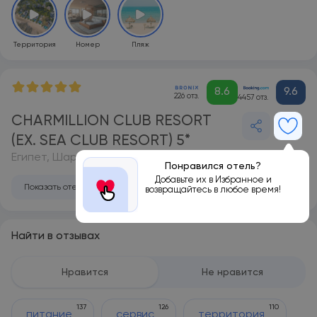
Территория
Номер
Пляж
8.6
9.6
226 отз.
4457 отз.
CHARMILLION CLUB RESORT
(EX. SEA CLUB RESORT) 5*
Египет, Шарм-эль-Шейх
Понравился отель?
Добавьте их в Избранное и
Показать отель на карте
возвращайтесь в любое время!
Найти в отзывах
Нравится
Не нравится
137
126
110
питание
сервис
территория