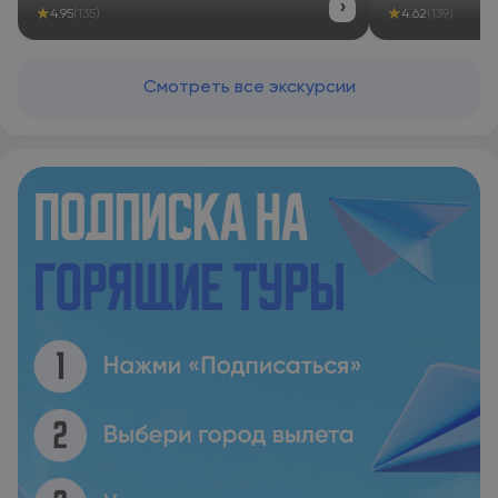
›
★
★
4.95
(135)
4.62
(139)
Смотреть все экскурсии