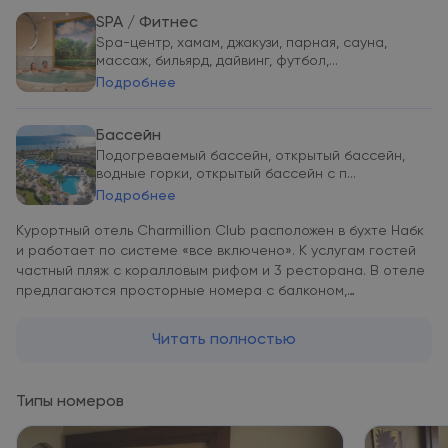
SPA / Фитнес
Spa-центр, хамам, джакузи, парная, сауна,
массаж, бильярд, дайвинг, футбол,...
Подробнее
Бассейн
Подогреваемый бассейн, открытый бассейн,
водные горки, открытый бассейн с п...
Подробнее
Курортный отель Charmillion Club расположен в бухте Набк
и работает по системе «все включено». К услугам гостей
частный пляж с коралловым рифом и 3 ресторана. В отеле
предлагаются просторные номера с балконом,
оборудован открытый бассейн. Современные номера
курортного отеля Charmillion Club оснащены
Читать полностью
кондиционером, мини-баром и телевизором со
спутниковыми каналами. В просторных ванных комнатах
установлен душ. Завтрак для гостей курортного отеля
Типы номеров
Charmillion Club сервируется в главном ресторане с
обслуживанием по системе «шведский стол». В ресторане