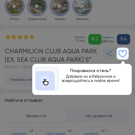
Отель
Территория
Номер
Бассейн
8.2
9.4
77 отз.
2239 отз.
CHARMILION CLUB AQUA PARK
(EX. SEA CLUB AQUA PARK) 5*
Египет, Шарм-эль-Шейх
Понравился отель?
Добавьте их в Избранное и
Показать отель на карте
возвращайтесь в любое время!
Найти в отзывах
Нравится
Не нравится
47
43
41
сервис
питание
номер