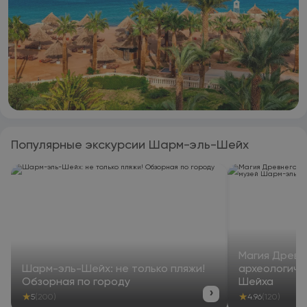
Популярные экскурсии Шарм-эль-Шейх
Магия Древне
Шарм-эль-Шейх: не только пляжи!
археологиче
Обзорная по городу
Шейха
›
★
★
5
(200)
4.96
(120)