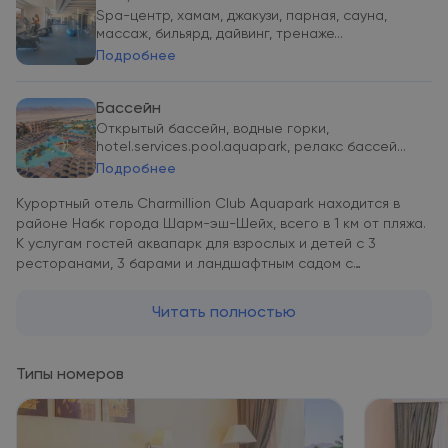
Spa-центр, хамам, джакузи, парная, сауна,
массаж, бильярд, дайвинг, тренаже...
Подробнее
Бассейн
Открытый бассейн, водные горки,
hotel.services.pool.aquapark, релакс бассей...
Подробнее
Курортный отель Charmillion Club Aquapark находится в
районе Набк города Шарм-эш-Шейх, всего в 1 км от пляжа.
К услугам гостей аквапарк для взрослых и детей с 3
ресторанами, 3 барами и ландшафтным садом с
бассейнами для взрослых и детей В номерах отеля
Charmillion Club Aquapark имеется мини-бар, телевизор с
Читать полностью
плоским экраном и собственная ванная комната. В
некоторых номерах в числе удобств просторная гостиная.
По утрам в главном ресторане курортного отеля
Типы номеров
Charmillion Club сервируется завтрак «шведский стол». На
ужин в ресторанах итальянской и индийской кухни подают
фирменные блюда по меню. В баре на террасе и у
бассейна можно заказать разнообразные коктейли.