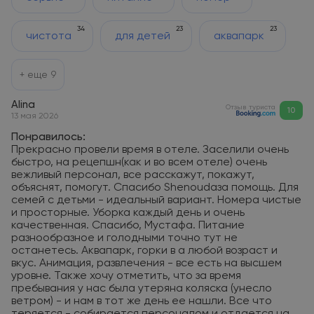
34
23
23
чистота
для детей
аквапарк
+ еще
9
Alina
Отзыв туриста
10
13 мая 2026
Понравилось:
Прекрасно провели время в отеле. Заселили очень
быстро, на рецепшн(как и во всем отеле) очень
вежливый персонал, все расскажут, покажут,
объяснят, помогут. Спасибо Shenoudaза помощь. Для
семей с детьми - идеальный вариант. Номера чистые
и просторные. Уборка каждый день и очень
качественная. Спасибо, Мустафа. Питание
разнообразное и голодными точно тут не
останетесь. Аквапарк, горки в а любой возраст и
вкус. Анимация, развлечения - все есть на высшем
уровне. Также хочу отметить, что за время
пребывания у нас была утеряна коляска (унесло
ветром) - и нам в тот же день ее нашли. Все что