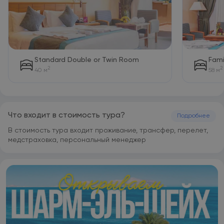
Расстояние от курортного отеля Charmillion Club Aqua Park
до бухты Наама Бей в центре города составляет 24 км.
Поездка до международного аэропорта Шарм-эш-Шейх
занимает 5 минут.
Standard Double or Twin Room
Fami
2
2
40 м
58 м
Что входит в стоимость тура?
Подробнее
В стоимость тура входит проживание, трансфер, перелет,
медстраховка, персональный менеджер