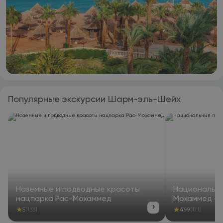
Популярные экскурсии Шарм-эль-Шейх
Наземные и подводные красоты
Национальны
нацпарка Рас-Мохаммед
Мохаммед — 
›
★
★
5
(133)
4.99
(171)