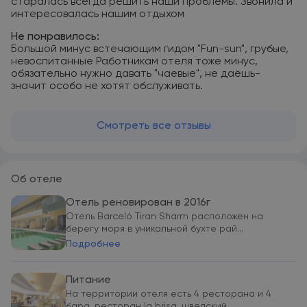
старалась всегда решить наши проблемы. Звонила и
интересовалась нашим отдыхом
Не понравилось:
Большой минус встечающим гидом "Fun-sun", грубые,
невоспитанные Работникам отеля тоже минус,
обязательно нужно давать "чаевые", не даёшь-
значит особо не хотят обслуживать.
Смотреть все отзывы
Об отеле
Отель реновирован в 2016г
Отель Barceló Tiran Sharm расположен на
берегу моря в уникальной бухте рай...
Подробнее
Питание
На территории отеля есть 4 ресторана и 4
бара, ресторан la brisa. шведский ...