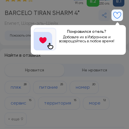
8.2
8.1
91 отз.
230 отз.
BARCELO TIRAN SHARM 4*
Египет, Шарм-эль-Шейх
Понравился отель?
Показать отель на карте
Добавьте их в Избранное и
возвращайтесь в любое время!
Найти в отзывах
Нравится
Не нравится
28
25
20
пляж
питание
номер
15
15
12
сервис
территория
море
+ еще
9