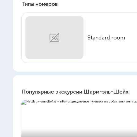
пряжам бесплатно курсирует автобус. Полотенца, шезл
Типы номеров
Standard room
Популярные экскурсии Шарм-эль-Шейх