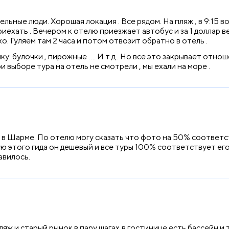
ьные люди. Хорошая локация . Все рядом. На пляж , в 9:15 в
приехать . Вечером к отелю приезжает автобус и за 1 доллар 
о. Гуляем там 2 часа и потом отвозит обратно в отель .
чку: булочки , пирожные …. И т д . Но все это закрывает от
и выборе тура на отель не смотрели , мы ехали на море .
в Шарме. По отелю могу сказать что фото на 50% соответст
тую этого гида он дешевый и все туры 100% соответствует ег
авилось.
ж и старый рынок в пару шагах,в гостинице есть бассейн и т