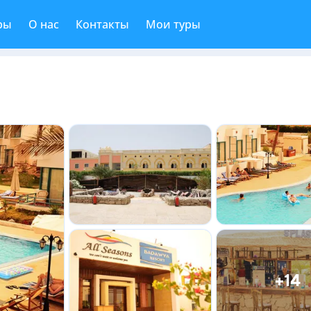
ры
О нас
Контакты
Мои туры
+14