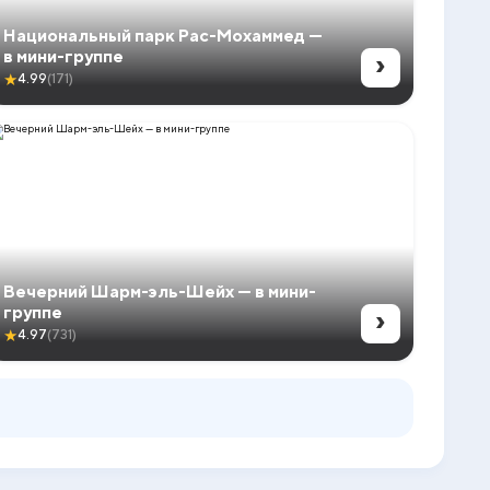
Национальный парк Рас-Мохаммед —
›
в мини-группе
★
4.99
(171)
Вечерний Шарм-эль-Шейх — в мини-
›
группе
★
4.97
(731)