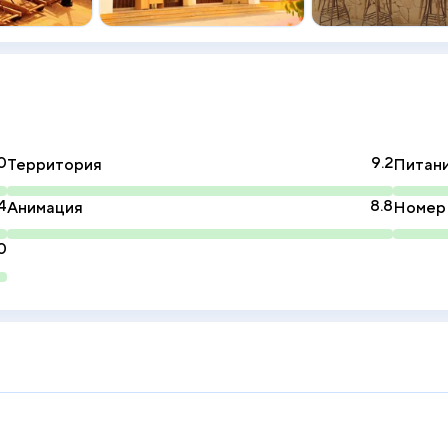
0
9.2
Территория
Питан
4
8.8
Анимация
Номер
0