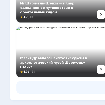
Из Шарм-эль-Шейха — в Каир:
однодневное путешествие с
›
обаятельным гидом
★
4.9
(151)
Магия Древнего Египта: экскурсия в
археологический музей Шарм-эль-
›
Шейха
★
4.96
(121)