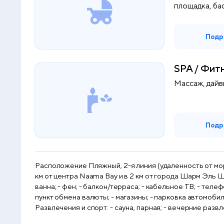
площадка, ба
Подр
SPA / Фит
Массаж, дайв
Подр
Расположение Пляжный, 2-я линия (удаленность от моря 200 - 1000 м) Месторасположение: в районе Hadaba, в бухте Ras Om Sid, в 20 км от аэропорта Шарм Эль Шейха, в 6
км от центра Naama Bay и в 2 км от города Шарм Эль Шейх. Количество номеров: Отель состоит из 100 номеров, большинство с видом на бассейн. Описание но
ванна; - фен; - балкон/терраса; - кабельное ТВ; - телефон; - мини-бар; - сейф; - кондиционер; - холодильник. Инфраструктура отеля: - reception; - услуги прачечной и химчистки; -
пункт обмена валюты; - магазины; - парковка автомобилей. Бесплатный сервис: Формула "Все включено": завтрак, обед, ужин - шведский стол, чай, кофе и сладости у бассейна.
Развлечения и спорт: - сауна, парная; - вечерние развлекательные программы и шоу. - бассейн; - пляжные виды спорта; - дайвинг-центр. Для детей: - детский бассейн; - услуги
няни. Ресторан, бары: - главный ресторан отеля; - бар у бассейна. Пляж: 2 пляжа: песчаный Sharm El Maya и коралловый Diamond, расположены в 5 минутах езды от отеля. К