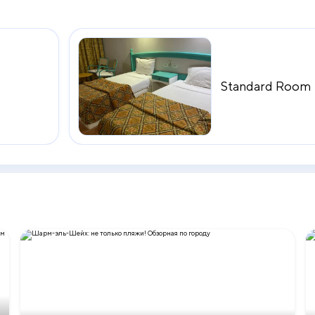
онги, зонтики.
Standard Room