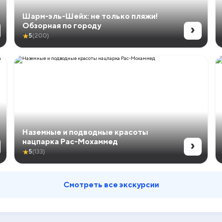
Шарм-эль-Шейх: не только пляжи!
›
Обзорная по городу
★
5
(200)
Наземные и подводные красоты
›
нацпарка Рас-Мохаммед
★
5
(133)
Смотреть все экскурсии