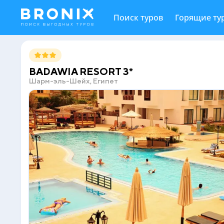
Поиск туров
Горящие ту
BADAWIA RESORT 3*
Шарм-эль-Шейх, Египет