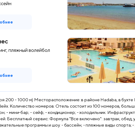
ссейн
обнее
нес
инг, пляжный волейбол
обнее
меров: - душ/