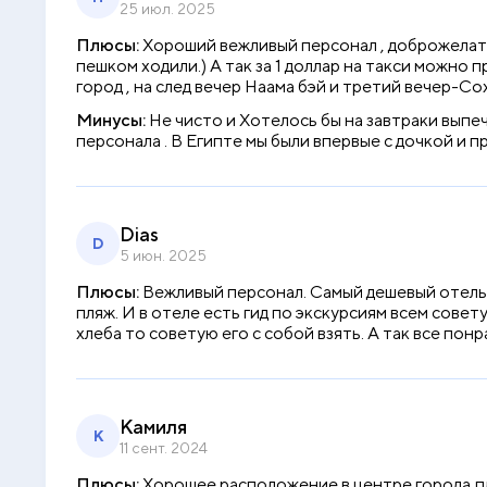
25 июл. 2025
Плюсы:
Хороший вежливый персонал , доброжелател
пешком ходили.) А так за 1 доллар на такси можно 
город , на след вечер Наама бэй и третий вечер-Сох
Минусы:
Не чисто и Хотелось бы на завтраки выпе
персонала . В Египте мы были впервые с дочкой и пр
Dias
D
5 июн. 2025
Плюсы:
Вежливый персонал. Самый дешевый отель 
пляж. И в отеле есть гид по экскурсиям всем сове
хлеба то советую его с собой взять. А так все понр
Камиля
К
11 сент. 2024
Плюсы:
Хорошее расположение в центре города,пля