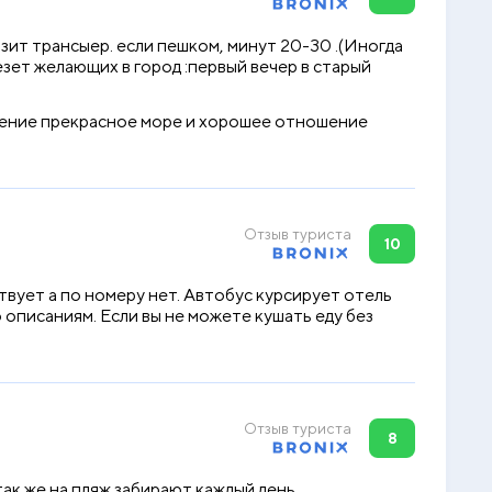
озит трансыер. если пешком, минут 20-30 .(Иногда
везет желающих в город :первый вечер в старый
ношение прекрасное море и хорошее отношение
Отзыв туриста
10
вует а по номеру нет. Автобус курсирует отель
о описаниям. Если вы не можете кушать еду без
Отзыв туриста
8
ак же на пляж забирают каждый день.