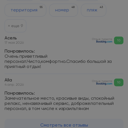
55
48
43
территория
номер
пляж
+ еще
9
Асель
Отзыв туриста
10
17 мая 2026
Понравилось:
Очень приветливый
персонал.Чисто,комфортно.Спасибо большой за
приятный отдых!
Аlla
Отзыв туриста
10
4 апр. 2026
Понравилось:
Замечательное место, красивые виды, спокойный
релакс, ненавязчивый сервис, доброжелательный
персонал, в том числе к израильтянам
Смотреть все отзывы