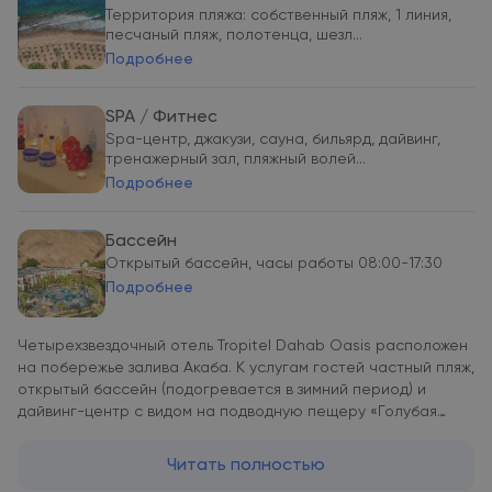
Территория пляжа: собственный пляж, 1 линия,
песчаный пляж, полотенца, шезл...
Подробнее
SPA / Фитнес
Spa-центр, джакузи, сауна, бильярд, дайвинг,
тренажерный зал, пляжный волей...
Подробнее
Бассейн
Открытый бассейн, часы работы 08:00-17:30
Подробнее
Четырехзвездочный отель Tropitel Dahab Oasis расположен
на побережье залива Акаба. К услугам гостей частный пляж,
открытый бассейн (подогревается в зимний период) и
дайвинг-центр с видом на подводную пещеру «Голубая
дыра». Гостям отеля Tropitel Dahab Oasis предлагаются
номера с кондиционером, телевизором со спутниковыми
Читать полностью
каналами и балконом с видом на залив или пустыню. Среди