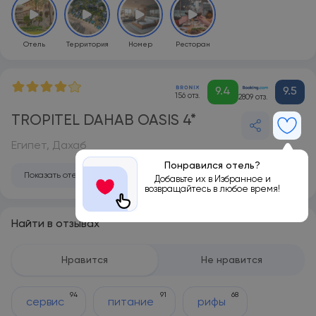
Отель
Территория
Номер
Ресторан
9.4
9.5
156 отз.
2809 отз.
TROPITEL DAHAB OASIS 4*
Египет, Дахаб
Понравился отель?
Показать отель на карте
Добавьте их в Избранное и
возвращайтесь в любое время!
Найти в отзывах
Нравится
Не нравится
94
91
68
сервис
питание
рифы