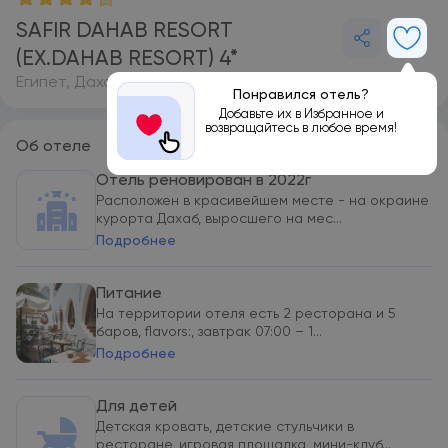
SAFIR DAHAB RESORT
(EX.DAHAB RESORT) 4*
Египет, Дахаб
Понравился отель?
Добавьте их в Избранное и
возвращайтесь в любое время!
Об отеле
Отель реновирован в 2022г
Расположен в красивейшем месте - на окраине
курорта Дахаб, выросшего на мес...
Подробнее
Питание
На территории отеля есть 2 ресторана и 5
баров, flavors:, завтрак 07:00 – 1...
Подробнее
Для детей
Детская кровать, детские стульчики в
ресторане, игровая площадка, мини-клуб...