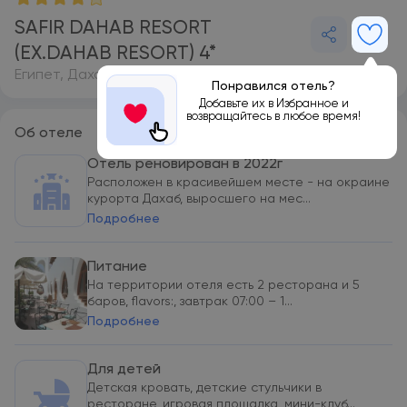
SAFIR DAHAB RESORT
(EX.DAHAB RESORT) 4*
Египет, Дахаб
Понравился отель?
Добавьте их в Избранное и
возвращайтесь в любое время!
Об отеле
Отель реновирован в 2022г
Расположен в красивейшем месте - на окраине
курорта Дахаб, выросшего на мес...
Подробнее
Питание
На территории отеля есть 2 ресторана и 5
баров, flavors:, завтрак 07:00 – 1...
Подробнее
Для детей
Детская кровать, детские стульчики в
ресторане, игровая площадка, мини-клуб...