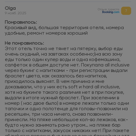
Olga
Отзыв туриста
7
9 нояб. 2025
Понравилось:
Красивый вид, большая территория отеля, номера
удобные, ремонт номеров хороший
Не понравилось:
Этот отель точно не тянет на пятерку, выбор еды
очень скудный, на завтаках особенно;(на всю зону
еды только один кулер воды и одна кофемашина,
салфеток в общем доступе нет. Покупала all inclusive
через букинг с напитками - при регистрации выдали
браслет цвета, как оказалось без напитков,
приходилось выяснят. В чем причина и мне
доказывали, что у них есть soft и hard all inclusive,
хотя на букинге такого различия нет в при покупке,
выдали в итоге нужный браслет. При заселении в
номер ( нас двое было) в номере лежали только одни
тапочки и одно полотенце для головы-позвонили на
ресепшен, три часа ничего, снова позвонили-
принесли. На пляже небольшое кол-во лежаков, как-
будто нужно занимать рано утром… на пляже бар
только с напитками, закусок никаких нет! При пакете