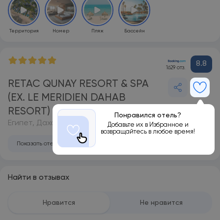
Территория
Номер
Пляж
Бассейн
8.8
1629 отз.
RETAC QUNAY RESORT & SPA
(EX. LE MERIDIEN DAHAB
RESORT) 5*
Понравился отель?
Египет, Дахаб
Добавьте их в Избранное и
возвращайтесь в любое время!
Показать отель на карте
Найти в отзывах
Нравится
Не нравится