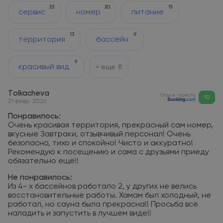
23
20
15
сервис
номер
питание
13
9
территория
бассейн
9
красивый вид
+ еще
8
Тolkacheva
Отзыв туриста
10
21 февр. 2026
Понравилось:
Очень красивая территория, прекрасный сам номер,
вкусные Завтраки, отзывчивый персонал! Очень
безопасно, тихо и спокойно! Чисто и аккуратно!
Рекомендую к посещению и сама с друзьями приеду
обязательно ещё!!
Не понравилось:
Из 4- х бассейнов работало 2, у других не велись
восстановительные работы. Хамам был холодный, не
работал, но сауна была прекрасна!! Просьба все
наладить и запустить в лучшем виде!!